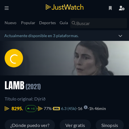
Nuevo
Popular
Deportes
Guía
Actualmente disponible en 3 plataformas.
LAMB
(2021)
Título original: Dýrið
8295.
77%
6.3 (45k)
16
1h 46min
+6
¿Dónde puedo ver?
Ver gratis
Sinopsis