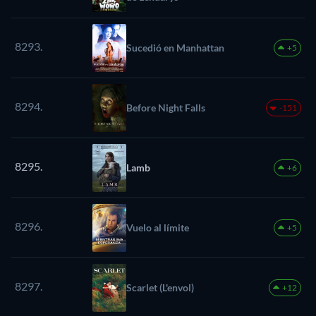
8293.
Sucedió en Manhattan
+5
8294.
Before Night Falls
-151
8295.
Lamb
+6
8296.
Vuelo al límite
+5
8297.
Scarlet (L'envol)
+12