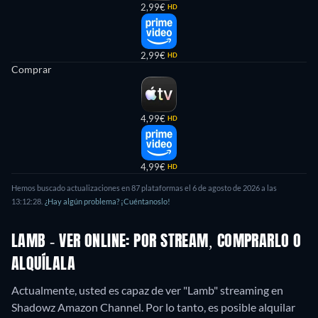
2,99€
HD
2,99€
HD
Comprar
4,99€
HD
4,99€
HD
Hemos buscado actualizaciones en
87
plataformas el
6 de agosto de 2026
a las
13:12:28
.
¿Hay algún problema? ¡Cuéntanoslo!
LAMB - VER ONLINE: POR STREAM, COMPRARLO O
ALQUÍLALA
Actualmente, usted es capaz de ver "Lamb" streaming en
Shadowz Amazon Channel. Por lo tanto, es posible alquilar