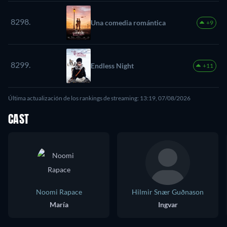
8298.
Una comedia romántica
+9
8299.
Endless Night
+11
Última actualización de los rankings de streaming: 13:19, 07/08/2026
CAST
Noomi Rapace
Hilmir Snær Guðnason
María
Ingvar