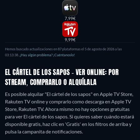
7,99€
9,99€
Hemos buscado actualizaciones en
87
plataformas el
5 de agosto de 2026
a las
03:13:38
.
¿Hay algún problema? ¡Cuéntanoslo!
EL CÁRTEL DE LOS SAPOS - VER ONLINE: POR
STREAM, COMPRARLO O ALQUÍLALA
Es posible alquilar "El cártel de los sapos" en Apple TV Store,
Rakuten TV online y comprarlo como descarga en Apple TV
Store, Rakuten TV.
Ahora mismo no hay opciones gratuitas
para ver El cártel de los sapos. Si quieres saber cuándo estará
disponible gratis, haz clic en 'Gratis' en los filtros de arriba y
pulsa la campanita de notificaciones.