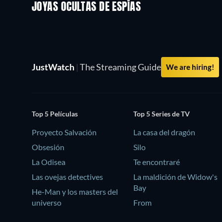
JOYAS OCULTAS DE ESPÍAS
TV
JustWatch
|
The Streaming Guide
We are hiring!
Top 5 Películas
Top 5 Series de TV
Proyecto Salvación
La casa del dragón
Obsesión
Silo
La Odisea
Te encontraré
Las ovejas detectives
La maldición de Widow's
Bay
He-Man y los masters del
universo
From