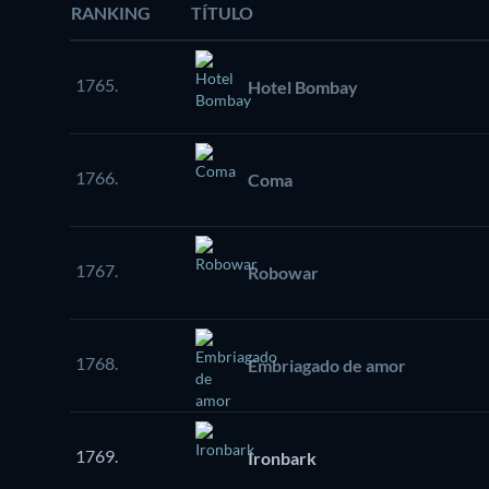
RANKING
TÍTULO
1765.
Hotel Bombay
1766.
Coma
1767.
Robowar
1768.
Embriagado de amor
1769.
Ironbark