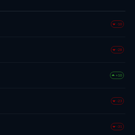
-10
-28
+10
-23
-31