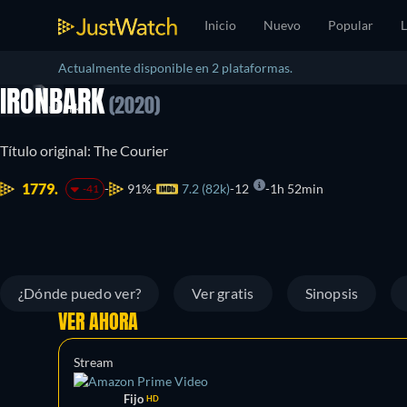
Inicio
Nuevo
Popular
L
Actualmente disponible en 2 plataformas.
IRONBARK
(2020)
Título original: The Courier
1779.
91%
7.2 (82k)
12
1h 52min
-41
¿Dónde puedo ver?
Ver gratis
Sinopsis
VER AHORA
Stream
Fijo
HD