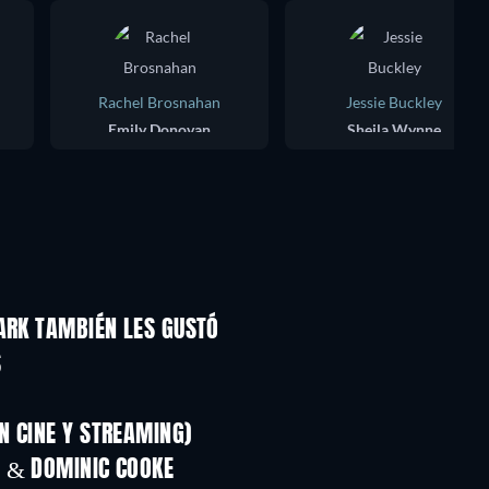
Rachel Brosnahan
Jessie Buckley
Emily Donovan
Sheila Wynne
ARK TAMBIÉN LES GUSTÓ
S
N CINE Y STREAMING)
H & DOMINIC COOKE