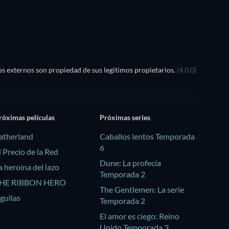
TV
TV
s externos son propiedad de sus legítimos propietarios.
(4.0.0)
róximas películas
Próximas series
atherland
Caballos lentos Temporada
6
l Precio de la Red
Dune: La profecía
a heroína del lazo
Temporada 2
HE RIBBON HERO
The Gentlemen: La serie
guilas
Temporada 2
El amor es ciego: Reino
Unido Temporada 3