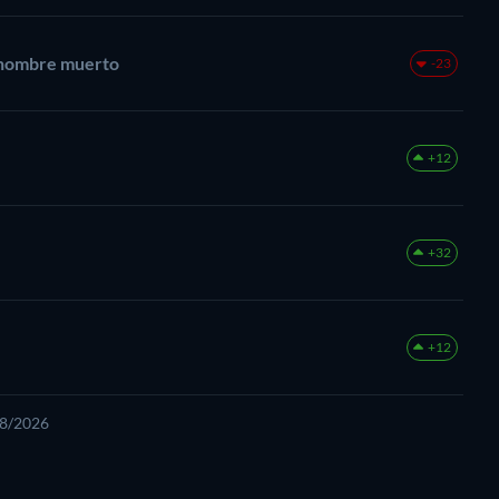
el hombre muerto
-23
+12
+32
+12
08/2026