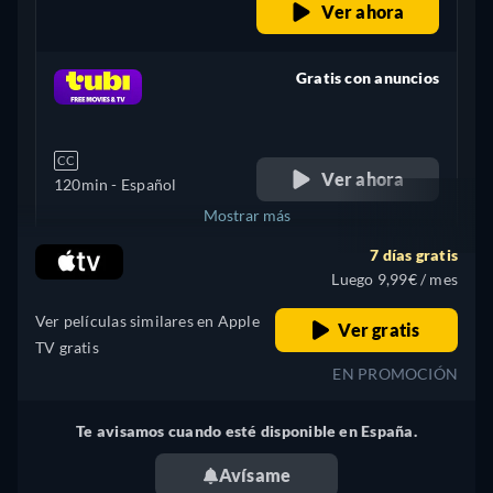
Ver ahora
Portugués
Gratis con anuncios
retail price
CC
Ver ahora
120min
- Español
Mostrar más
7 días gratis
+ 1
Argentina
Luego 9,99€ / mes
Ver películas similares en Apple
Ver gratis
TV gratis
EN PROMOCIÓN
Te avisamos cuando esté disponible en España.
Avísame