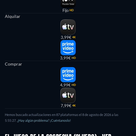
Fijo
HD
Alquilar
3,99€
4K
3,99€
HD
Comprar
4,99€
HD
7,99€
4K
Hemos buscado actualizaciones en 87 plataformas el 8 de agosto de 2026 a las
5:55:27.
¿Hay algún problema? ¡Cuéntanoslo!