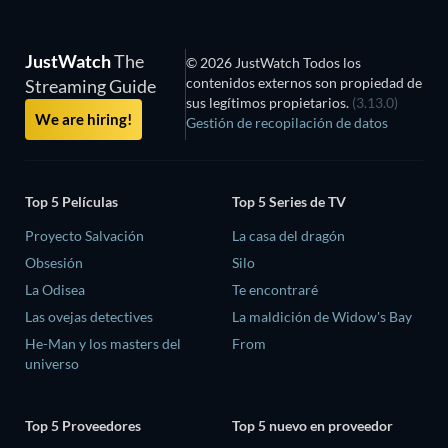
JustWatch
The
© 2026 JustWatch Todos los
contenidos externos son propiedad de
Streaming Guide
sus legítimos propietarios.
(3.13.0)
We are hiring!
Gestión de recopilación de datos
Top 5 Películas
Top 5 Series de TV
Proyecto Salvación
La casa del dragón
Obsesión
Silo
La Odisea
Te encontraré
Las ovejas detectives
La maldición de Widow's Bay
He-Man y los masters del
From
universo
Top 5 Proveedores
Top 5 nuevo en proveedor