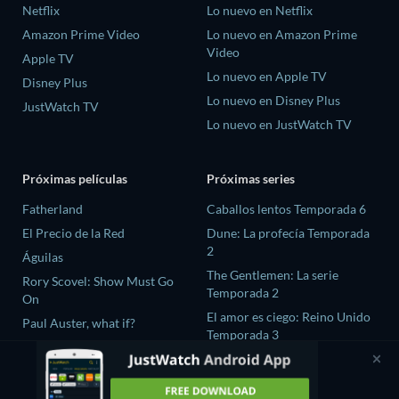
Netflix
Lo nuevo en Netflix
Amazon Prime Video
Lo nuevo en Amazon Prime
Video
Apple TV
Lo nuevo en Apple TV
Disney Plus
Lo nuevo en Disney Plus
JustWatch TV
Lo nuevo en JustWatch TV
Próximas películas
Próximas series
Fatherland
Caballos lentos Temporada 6
El Precio de la Red
Dune: La profecía Temporada
2
Águilas
The Gentlemen: La serie
Rory Scovel: Show Must Go
Temporada 2
On
El amor es ciego: Reino Unido
Paul Auster, what if?
Temporada 3
The Chosen In The Wild with
Bear Grylls Temporada 1