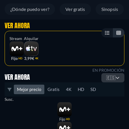
¿Dónde puedo ver?
Ver gratis
Sinopsis
VER AHORA
Stream
Alquilar
Fijo
3,99€
HD
4K
EN PROMOCIÓN
VER AHORA
🇪🇸
Mejor precio
Gratis
4K
HD
SD
Susc.
Fijo
HD