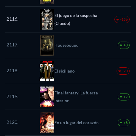
El juego de la sospecha
2116.
-136
(Cluedo)
2117.
Housebound
+8
2118.
El siciliano
-20
Final fantasy: La fuerza
2119.
+7
interior
2120.
En un lugar del corazón
+8