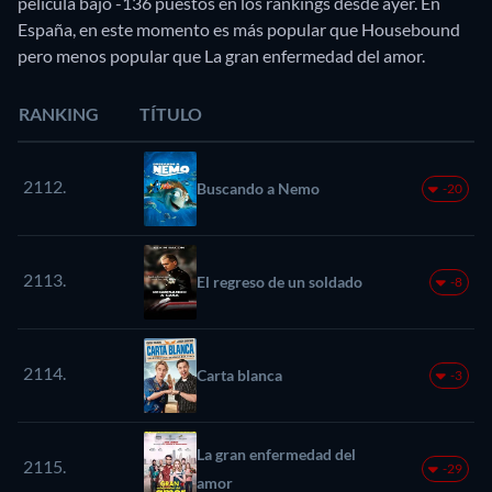
película bajó -136 puestos en los rankings desde ayer. En
España, en este momento es más popular que Housebound
pero menos popular que La gran enfermedad del amor.
RANKING
TÍTULO
2112.
Buscando a Nemo
-20
2113.
El regreso de un soldado
-8
2114.
Carta blanca
-3
La gran enfermedad del
2115.
-29
amor