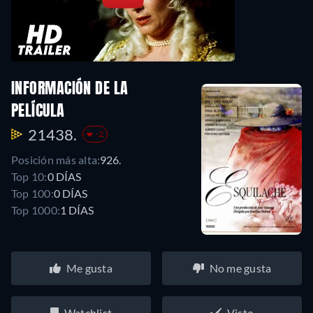
INFORMACIÓN DE LA
PELÍCULA
21438.
-2
Posición más alta:
926.
Top 10:
0 DÍAS
Top 100:
0 DÍAS
Top 1000:
1 DÍAS
Me gusta
No me gusta
Watchlist
Visto