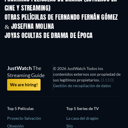
CINE Y STREAMING)
OTRAS PELÍCULAS DE FERNANDO FERNÁN GÓMEZ
& JOSEFINA MOLINA
JOYAS OCULTAS DE DRAMA DE ÉPOCA
TV
JustWatch
The
© 2026 JustWatch Todos los
contenidos externos son propiedad de
Streaming Guide
sus legítimos propietarios.
(3.13.0)
We are hiring!
Gestión de recopilación de datos
Top 5 Películas
Top 5 Series de TV
Proyecto Salvación
La casa del dragón
Obsesión
Silo