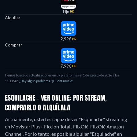
Fijo
HD
Alquilar
2,99€
HD
Comprar
7,99€
HD
Hemos buscado actualizaciones en 87 plataformas el 1 de agosto de 2026 a las
11:11:42.
¿Hay algún problema? ¡Cuéntanoslo!
ESQUILACHE - VER ONLINE: POR STREAM,
COMPRARLO O ALQUÍLALA
Actualmente, usted es capaz de ver "Esquilache" streaming
en Movistar Plus+ Ficción Total , FlixOlé, FlixOlé Amazon
Channel. Por lo tanto, es posible alquilar "Esquilache" en