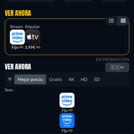
VER AHORA
Stream
Alquilar
Fijo
3,99€
HD
HD
EN PROMOCIÓN
VER AHORA
🇪🇸
Mejor precio
Gratis
4K
HD
SD
Susc.
Fijo
HD
Fijo
HD