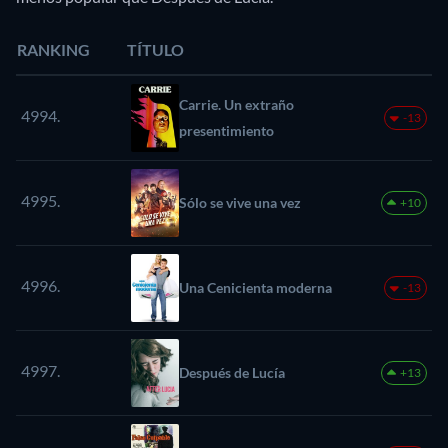
RANKING
TÍTULO
Carrie. Un extraño
4994.
-13
presentimiento
4995.
Sólo se vive una vez
+10
4996.
Una Cenicienta moderna
-13
4997.
Después de Lucía
+13