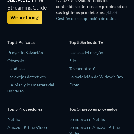
JustWatch
The
© 2026 JustWatch Todos los
contenidos externos son propiedad de
Streaming Guide
sus legítimos propietarios.
(4.0.0)
We are hiring!
Gestión de recopilación de datos
Top 5 Películas
Top 5 Series de TV
Proyecto Salvación
La casa del dragón
Obsession
Silo
La odisea
Te encontraré
Las ovejas detectives
La maldición de Widow's Bay
He-Man y los masters del
From
universo
Top 5 Proveedores
Top 5 nuevo en proveedor
Netflix
Lo nuevo en Netflix
Amazon Prime Video
Lo nuevo en Amazon Prime
Video