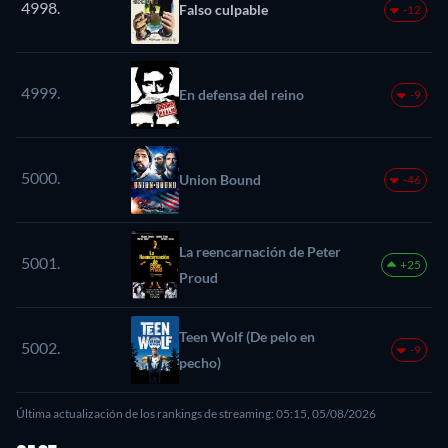
4998.
Falso culpable
-12
4999.
En defensa del reino
-9
5000.
Union Bound
-46
La reencarnación de Peter
5001.
+25
Proud
Teen Wolf (De pelo en
5002.
-9
pecho)
Última actualización de los rankings de streaming: 05:15, 05/08/2026