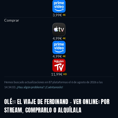
3,99€
4K
Comprar
4,99€
4K
4,99€
4K
11,99€
HD
Hemos buscado actualizaciones en
87
plataformas el
6 de agosto de 2026
a las
14:34:03
.
¿Hay algún problema? ¡Cuéntanoslo!
OLÉ!: EL VIAJE DE FERDINAND - VER ONLINE: POR
STREAM, COMPRARLO O ALQUÍLALA