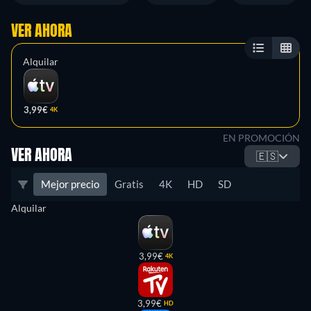
VER AHORA
Alquilar
3,99€
4K
EN PROMOCIÓN
VER AHORA
🇪🇸
Mejor precio
Gratis
4K
HD
SD
Alquilar
3,99€
4K
3,99€
HD