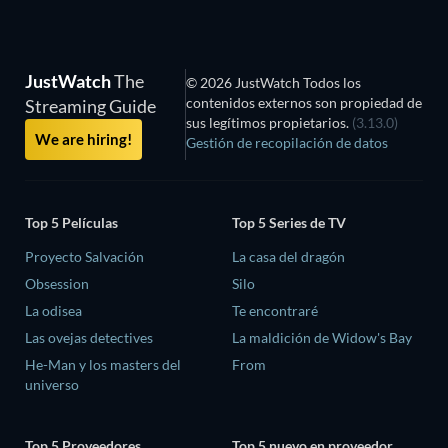
JustWatch
The
© 2026 JustWatch Todos los
contenidos externos son propiedad de
Streaming Guide
sus legítimos propietarios.
(3.13.0)
We are hiring!
Gestión de recopilación de datos
Top 5 Películas
Top 5 Series de TV
Proyecto Salvación
La casa del dragón
Obsession
Silo
La odisea
Te encontraré
Las ovejas detectives
La maldición de Widow's Bay
He-Man y los masters del
From
universo
Top 5 Proveedores
Top 5 nuevo en proveedor