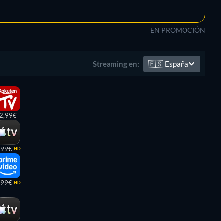
EN PROMOCIÓN
🇪🇸
España
Streaming en:
2,99€
,99€
HD
,99€
HD