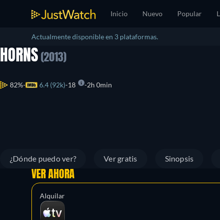
Inicio
Nuevo
Popular
L
Actualmente disponible en 3 plataformas.
HORNS
(2013)
82%
6.4 (92k)
18
2h 0min
¿Dónde puedo ver?
Ver gratis
Sinopsis
VER AHORA
Alquilar