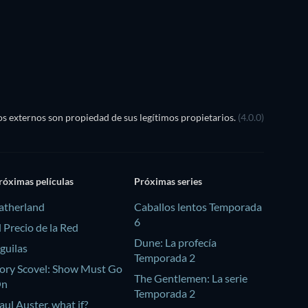
TV
s externos son propiedad de sus legítimos propietarios.
(4.0.0)
róximas películas
Próximas series
atherland
Caballos lentos Temporada
6
l Precio de la Red
Dune: La profecía
guilas
Temporada 2
ory Scovel: Show Must Go
The Gentlemen: La serie
On
Temporada 2
aul Auster, what if?