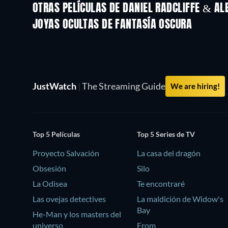
OTRAS PELÍCULAS DE DANIEL RADCLIFFE & A
JOYAS OCULTAS DE FANTASÍA OSCURA
JustWatch
|
The Streaming Guide
We are hiring!
Top 5 Películas
Top 5 Series de TV
Proyecto Salvación
La casa del dragón
Obsesión
Silo
La Odisea
Te encontraré
Las ovejas detectives
La maldición de Widow's
Bay
He-Man y los masters del
universo
From