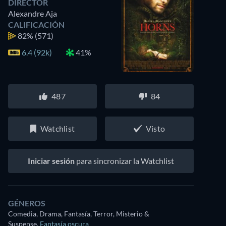
DIRECTOR
Alexandre Aja
CALIFICACIÓN
82%
(571)
6.4 (92k)
41%
487
84
Watchlist
Visto
Iniciar sesión
para sincronizar la Watchlist
GÉNEROS
Comedia, Drama, Fantasía, Terror, Misterio &
Suspense
,
Fantasía oscura