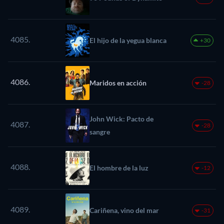
4085.
El hijo de la yegua blanca
+30
4086.
Maridos en acción
-28
John Wick: Pacto de
4087.
-28
sangre
4088.
El hombre de la luz
-12
4089.
Cariñena, vino del mar
-31