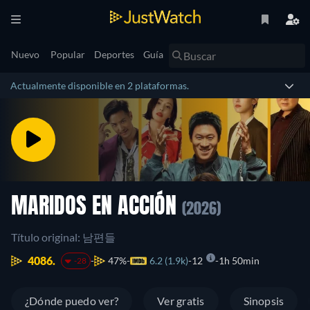
Nuevo
Popular
Deportes
Guía
Actualmente disponible en 2 plataformas.
MARIDOS EN ACCIÓN
(2026)
Título original: 남편들
4086.
47%
6.2 (1.9k)
12
1h 50min
-28
¿Dónde puedo ver?
Ver gratis
Sinopsis