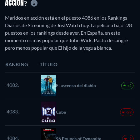
ACCIÓN?
Maridos en acción está en el puesto 4086 en los Rankings
Diarios de Streaming de JustWatch hoy. La película bajó -28
puestos en los rankings desde ayer. En España, en este
momento es más popular que John Wick: Pacto de sangre
pero menos popular que El hijo de la yegua blanca.
RANKING
TÍTULO
4082.
El ascenso del diablo
+2
4083.
Cube
-29
4084.
96 Pounds of Dynamite
-9