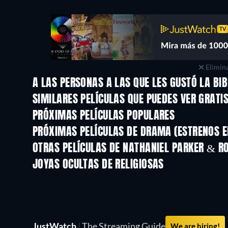
Elimina
A LAS PERSONAS A LAS QUE LES GUSTÓ LA BIB
TV
SIMILARES PELÍCULAS QUE PUEDES VER GRATI
PRÓXIMAS PELÍCULAS POPULARES
PRÓXIMAS PELÍCULAS DE DRAMA (ESTRENOS E
OTRAS PELÍCULAS DE NATHANIEL PARKER & 
JOYAS OCULTAS DE RELIGIOSAS
TV
JustWatch
|
The Streaming Guide
We are hiring!