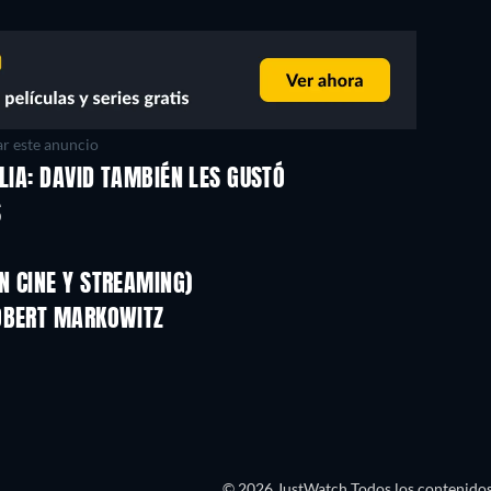
r este anuncio
LIA: DAVID TAMBIÉN LES GUSTÓ
TV
S
N CINE Y STREAMING)
ROBERT MARKOWITZ
© 2026 JustWatch Todos los contenidos 