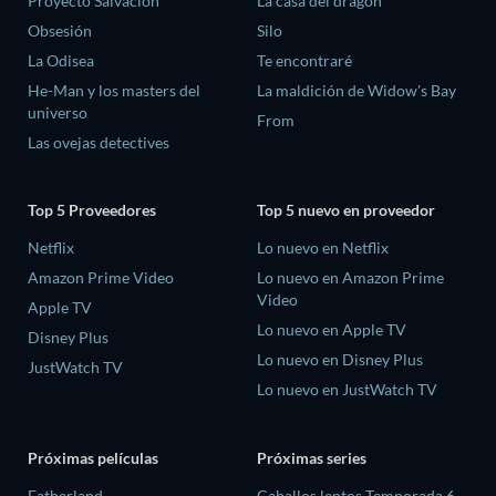
Proyecto Salvación
La casa del dragón
Obsesión
Silo
La Odisea
Te encontraré
He-Man y los masters del
La maldición de Widow's Bay
universo
From
Las ovejas detectives
Top 5 Proveedores
Top 5 nuevo en proveedor
Netflix
Lo nuevo en Netflix
Amazon Prime Video
Lo nuevo en Amazon Prime
Video
Apple TV
Lo nuevo en Apple TV
Disney Plus
Lo nuevo en Disney Plus
JustWatch TV
Lo nuevo en JustWatch TV
Próximas películas
Próximas series
Fatherland
Caballos lentos Temporada 6