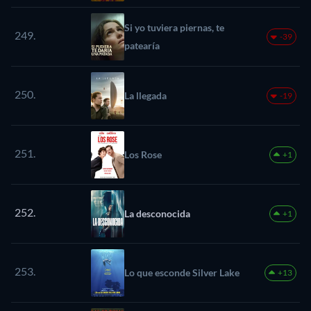
Si yo tuviera piernas, te
249.
-39
patearía
250.
La llegada
-19
251.
Los Rose
+1
252.
La desconocida
+1
253.
Lo que esconde Silver Lake
+13