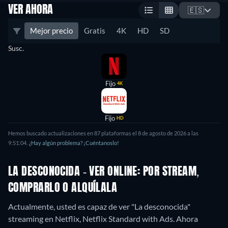
VER AHORA
🇪🇸
Mejor precio
Gratis
4K
HD
SD
Susc.
Fijo
4K
Fijo
HD
Hemos buscado actualizaciones en 87 plataformas el 8 de agosto de 2026 a las
9:51:04.
¿Hay algún problema? ¡Cuéntanoslo!
LA DESCONOCIDA - VER ONLINE: POR STREAM,
COMPRARLO O ALQUÍLALA
Actualmente, usted es capaz de ver "La desconocida"
streaming en Netflix, Netflix Standard with Ads.
Ahora