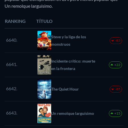
Un remolque larguísimo.
RANKING
TÍTULO
Steve y la liga de los
6640.
-83
monstruos
Incidente crítico: muerte
6641.
+22
en la frontera
6642.
The Quiet Hour
-85
6643.
Un remolque larguísimo
+15