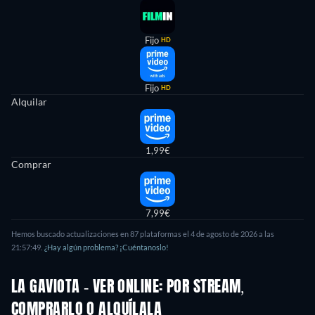
Fijo
HD
Fijo
HD
Alquilar
1,99€
Comprar
7,99€
Hemos buscado actualizaciones en 87 plataformas el 4 de agosto de 2026 a las
21:57:49.
¿Hay algún problema? ¡Cuéntanoslo!
LA GAVIOTA - VER ONLINE: POR STREAM,
COMPRARLO O ALQUÍLALA