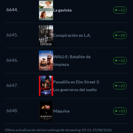
6644.
La gaviota
+22
6645.
Conspiración en L.A.
+20
WALL·E: Batallón de
6646.
+22
limpieza
Pesadilla en Elm Street 3:
6647.
+22
Los guerreros del sueño
6648.
Máquina
+23
Última actualización de los rankings de streaming: 05:15, 05/08/2026