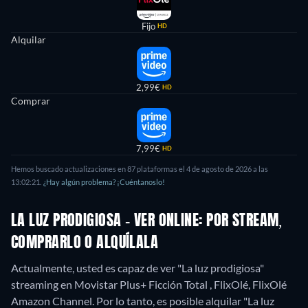
Fijo
HD
Alquilar
2,99€
HD
Comprar
7,99€
HD
Hemos buscado actualizaciones en
87
plataformas el
4 de agosto de 2026
a las
13:02:21
.
¿Hay algún problema? ¡Cuéntanoslo!
LA LUZ PRODIGIOSA - VER ONLINE: POR STREAM,
COMPRARLO O ALQUÍLALA
Actualmente, usted es capaz de ver "La luz prodigiosa"
streaming en Movistar Plus+ Ficción Total , FlixOlé, FlixOlé
Amazon Channel. Por lo tanto, es posible alquilar "La luz