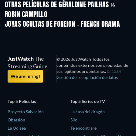
OTRAS PELÍCULAS DE GÉRALDINE PAILHAS &
ROBIN CAMPILLO
JOYAS OCULTAS DE FOREIGN - FRENCH DRAMA
TV
JustWatch
The
© 2026 JustWatch Todos los
contenidos externos son propiedad de
Streaming Guide
sus legítimos propietarios.
(3.13.0)
We are hiring!
Gestión de recopilación de datos
Top 5 Películas
Top 5 Series de TV
Proyecto Salvación
La casa del dragón
Obsesión
Silo
La Odisea
Te encontraré