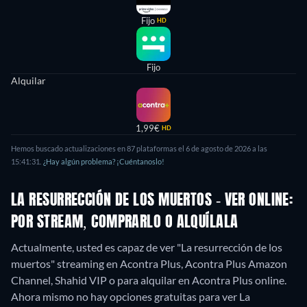
Fijo
HD
Fijo
Alquilar
1,99€
HD
Hemos buscado actualizaciones en 87 plataformas el 6 de agosto de 2026 a las
15:41:31.
¿Hay algún problema? ¡Cuéntanoslo!
LA RESURRECCIÓN DE LOS MUERTOS - VER ONLINE:
POR STREAM, COMPRARLO O ALQUÍLALA
Actualmente, usted es capaz de ver "La resurrección de los
muertos" streaming en Acontra Plus, Acontra Plus Amazon
Channel, Shahid VIP o para alquilar en Acontra Plus online.
Ahora mismo no hay opciones gratuitas para ver La