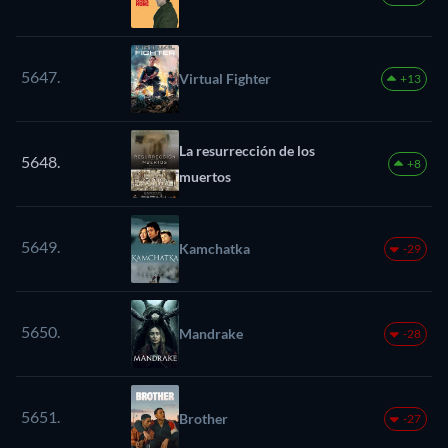
5647.
Virtual Fighter
+13
La resurrección de los
5648.
+8
muertos
5649.
Kamchatka
-29
5650.
Mandrake
-28
5651.
Brother
-27