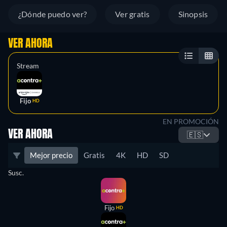
¿Dónde puedo ver?
Ver gratis
Sinopsis
VER AHORA
Stream
Fijo
HD
EN PROMOCIÓN
VER AHORA
🇪🇸
Mejor precio
Gratis
4K
HD
SD
Susc.
Fijo
HD