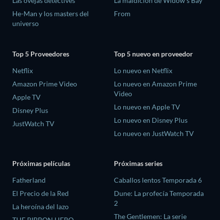
Las ovejas detectives
La maldición de Widow's Bay
He-Man y los masters del
From
universo
Top 5 Proveedores
Top 5 nuevo en proveedor
Netflix
Lo nuevo en Netflix
Amazon Prime Video
Lo nuevo en Amazon Prime
Video
Apple TV
Lo nuevo en Apple TV
Disney Plus
Lo nuevo en Disney Plus
JustWatch TV
Lo nuevo en JustWatch TV
Próximas películas
Próximas series
Fatherland
Caballos lentos Temporada 6
El Precio de la Red
Dune: La profecía Temporada
2
La heroína del lazo
The Gentlemen: La serie
THE RIBBON HERO