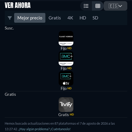
VER AHORA
🇪🇸
Mejor precio
Gratis
4K
HD
SD
Susc.
Fijo
HD
Fijo
HD
Fijo
HD
Gratis
Gratis
HD
Hemos buscado actualizaciones en 87 plataformas el 7 de agosto de 2026 a las
13:27:42.
¿Hay algún problema? ¡Cuéntanoslo!