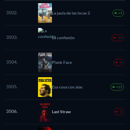
3502.
La jaula de las locas 2
+3
3503.
La confesión
-19
3504.
Plank Face
-4
3505.
Esa cosa con alas
+15
3506.
Last Straw
-5