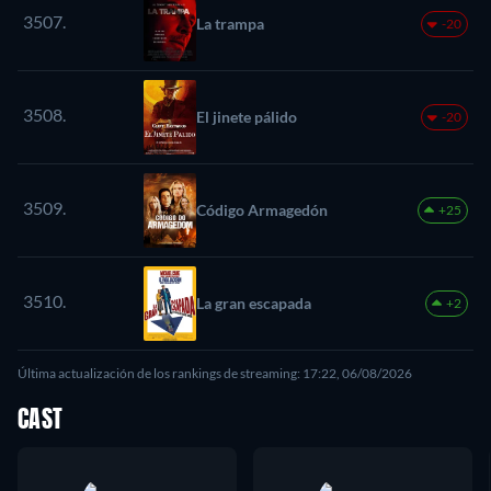
3507.
La trampa
-20
3508.
El jinete pálido
-20
3509.
Código Armagedón
+25
3510.
La gran escapada
+2
Última actualización de los rankings de streaming: 17:22, 06/08/2026
CAST