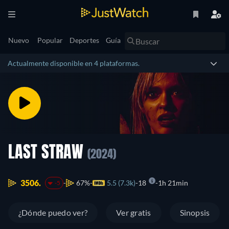
Nuevo
Popular
Deportes
Guía
Actualmente disponible en 4 plataformas.
LAST STRAW
(2024)
3506.
67%
5.5 (7.3k)
18
1h 21min
-5
¿Dónde puedo ver?
Ver gratis
Sinopsis