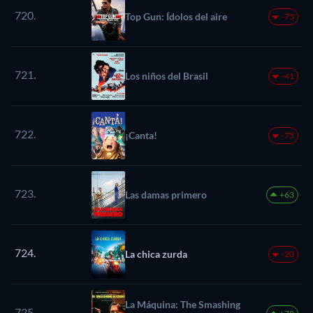
720.
Top Gun: Ídolos del aire
-75
721.
Los niños del Brasil
-41
722.
¡Canta!
-75
723.
Las damas primero
+63
724.
La chica zurda
-20
La Máquina: The Smashing
725.