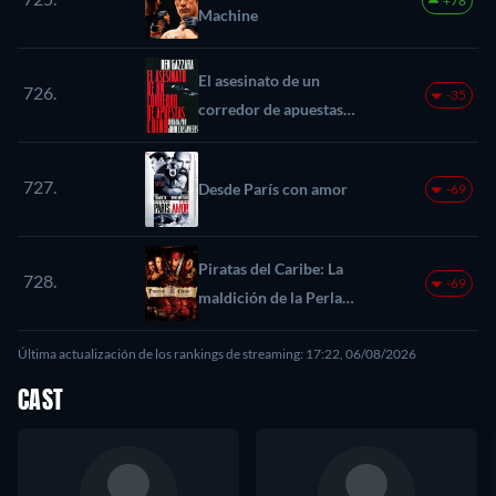
+78
Machine
El asesinato de un
726.
-35
corredor de apuestas
chino
727.
Desde París con amor
-69
Piratas del Caribe: La
728.
-69
maldición de la Perla
Negra
Última actualización de los rankings de streaming: 17:22, 06/08/2026
CAST