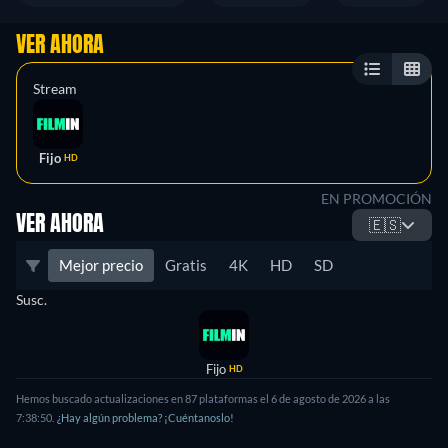
VER AHORA
Stream
Fijo
HD
EN PROMOCIÓN
VER AHORA
🇪🇸
Mejor precio
Gratis
4K
HD
SD
Susc.
Fijo
HD
Hemos buscado actualizaciones en 87 plataformas el 6 de agosto de 2026 a las
7:38:50.
¿Hay algún problema? ¡Cuéntanoslo!