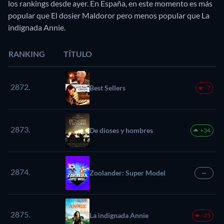
los rankings desde ayer. En España, en este momento es más
popular que El dosier Maldoror pero menos popular que La
indignada Annie.
RANKING
TÍTULO
2872.
Best Sellers
-7
2873.
De dioses y hombres
+34
2874.
Zoolander: Super Model
—
2875.
La indignada Annie
-25