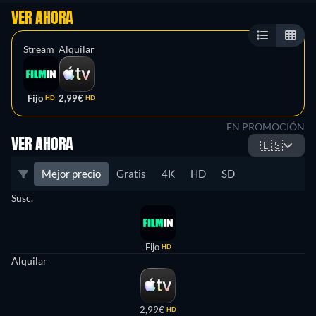
VER AHORA
Stream
Alquilar
Fijo
2,99€
HD
HD
EN PROMOCIÓN
VER AHORA
🇪🇸
Mejor precio
Gratis
4K
HD
SD
Susc.
Fijo
HD
Alquilar
2,99€
HD