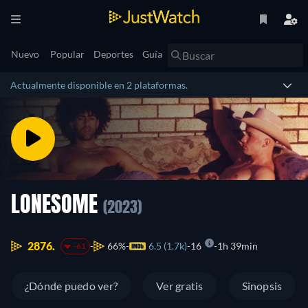
Nuevo
Popular
Deportes
Guía
Actualmente disponible en 2 plataformas.
LONESOME
(2023)
2876.
66%
6.5 (1.7k)
16
1h 39min
-61
¿Dónde puedo ver?
Ver gratis
Sinopsis