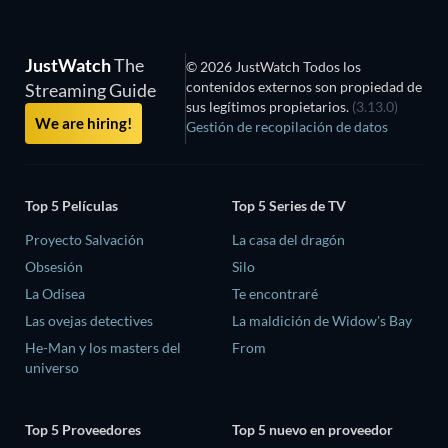
JustWatch
The
© 2026 JustWatch Todos los
contenidos externos son propiedad de
Streaming Guide
sus legítimos propietarios.
(3.13.0)
We are hiring!
Gestión de recopilación de datos
Top 5 Películas
Top 5 Series de TV
Proyecto Salvación
La casa del dragón
Obsesión
Silo
La Odisea
Te encontraré
Las ovejas detectives
La maldición de Widow's Bay
He-Man y los masters del
From
universo
Top 5 Proveedores
Top 5 nuevo en proveedor