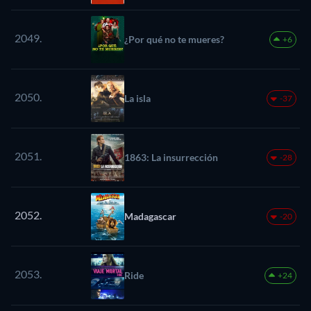
2049.
¿Por qué no te mueres?
+6
2050.
La isla
-37
2051.
1863: La insurrección
-28
2052.
Madagascar
-20
2053.
Ride
+24