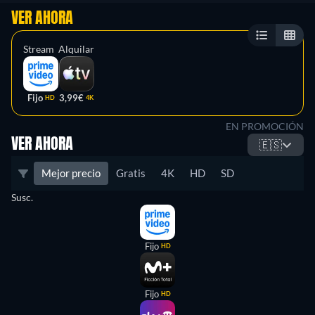
VER AHORA
Stream
Alquilar
Fijo
3,99€
HD
4K
EN PROMOCIÓN
VER AHORA
🇪🇸
Mejor precio
Gratis
4K
HD
SD
Susc.
Fijo
HD
Fijo
HD