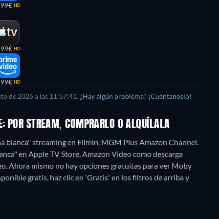
,99€
HD
,99€
HD
,99€
HD
sto de 2026
a las
11:57:41
.
¿Hay algún problema? ¡Cuéntanoslo!
NE: POR STREAM, COMPRARLO O ALQUÍLALA
lena blanca" streaming en Filmin, MGM Plus Amazon Channel.
a blanca" en Apple TV Store, Amazon Video como descarga
eo.
Ahora mismo no hay opciones gratuitas para ver Moby
onible gratis, haz clic en 'Gratis' en los filtros de arriba y