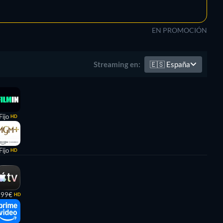
EN PROMOCIÓN
🇪🇸
España
Streaming en:
Fijo
HD
Fijo
HD
,99€
HD