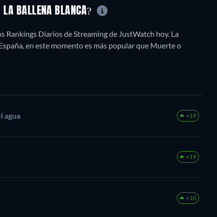
K, LA BALLENA BLANCA?
los Rankings Diarios de Streaming de JustWatch hoy. La
En España, en este momento es más popular que Muerte o
l agua
+19
+19
+10