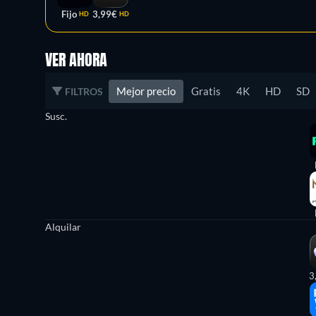
Fijo
3,99€
HD
HD
VER AHORA
Mejor precio
Gratis
4K
HD
SD
FILTROS
Susc.
Alquilar
3