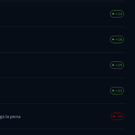
+13
+18
+19
+11
ga la pena
-58