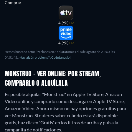
Comprar
4,99€
HD
4,99€
HD
Hemos buscado actualizaciones en
87
plataformas el
8 de agosto de 2026
a las
04:51:45
.
¿Hay algún problema? ¡Cuéntanoslo!
MONSTRUO - VER ONLINE: POR STREAM,
COMPRARLO O ALQUÍLALA
Es posible alquilar "Monstruo" en Apple TV Store, Amazon
Video online y comprarlo como descarga en Apple TV Store,
Amazon Video.
Ahora mismo no hay opciones gratuitas para
ver Monstruo. Si quieres saber cuándo estará disponible
gratis, haz clic en 'Gratis' en los filtros de arriba y pulsa la
campanita de notificaciones.