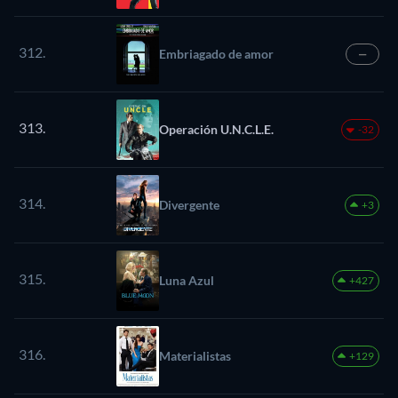
312.
Embriagado de amor
—
313.
Operación U.N.C.L.E.
-32
314.
Divergente
+3
315.
Luna Azul
+427
316.
Materialistas
+129