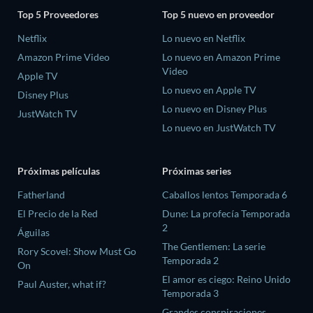
Top 5 Proveedores
Top 5 nuevo en proveedor
Netflix
Lo nuevo en Netflix
Amazon Prime Video
Lo nuevo en Amazon Prime
Video
Apple TV
Lo nuevo en Apple TV
Disney Plus
Lo nuevo en Disney Plus
JustWatch TV
Lo nuevo en JustWatch TV
Próximas películas
Próximas series
Fatherland
Caballos lentos Temporada 6
El Precio de la Red
Dune: La profecía Temporada
2
Águilas
The Gentlemen: La serie
Rory Scovel: Show Must Go
Temporada 2
On
El amor es ciego: Reino Unido
Paul Auster, what if?
Temporada 3
Grandes conspiraciones