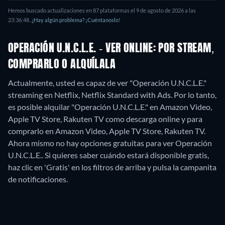
Hemos buscado actualizaciones en
87
plataformas el
9 de agosto de 2026
a las
23:36:48
.
¿Hay algún problema? ¡Cuéntanoslo!
OPERACIÓN U.N.C.L.E. - VER ONLINE: POR STREAM,
COMPRARLO O ALQUÍLALA
Actualmente, usted es capaz de ver "Operación U.N.C.L.E."
streaming en Netflix, Netflix Standard with Ads. Por lo tanto,
es posible alquilar "Operación U.N.C.L.E." en Amazon Video,
Apple TV Store, Rakuten TV como descarga online y para
comprarlo en Amazon Video, Apple TV Store, Rakuten TV.
Ahora mismo no hay opciones gratuitas para ver Operación
U.N.C.L.E.. Si quieres saber cuándo estará disponible gratis,
haz clic en 'Gratis' en los filtros de arriba y pulsa la campanita
de notificaciones.