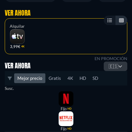
VER AHORA
Alquilar
3,99€
4K
EN PROMOCIÓN
VER AHORA
🇪🇸
Mejor precio
Gratis
4K
HD
SD
Susc.
Fijo
HD
Fijo
HD