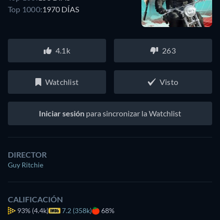
Top 1000:
1970 DÍAS
4.1k
263
Watchlist
Visto
Iniciar sesión
para sincronizar la Watchlist
DIRECTOR
Guy Ritchie
CALIFICACIÓN
93%
(4.4k)
7.2 (358k)
68%