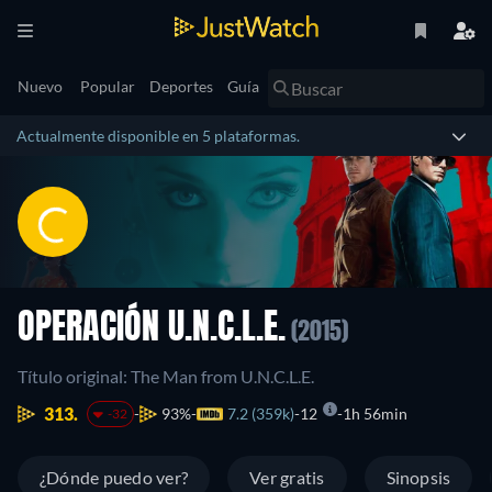
Nuevo
Popular
Deportes
Guía
Actualmente disponible en 5 plataformas.
OPERACIÓN U.N.C.L.E.
(2015)
Título original: The Man from U.N.C.L.E.
313.
93%
7.2 (359k)
12
1h 56min
-32
¿Dónde puedo ver?
Ver gratis
Sinopsis