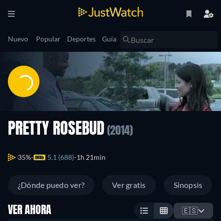
Nuevo
Popular
Deportes
Guía
PRETTY ROSEBUD
(2014)
35%
5.1 (688)
1h 21min
¿Dónde puedo ver?
Ver gratis
Sinopsis
VER AHORA
🇪🇸