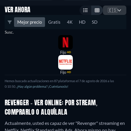
VER AHORA
🇪🇸
Mejor precio
Gratis
4K
HD
SD
Susc.
Fijo
HD
Fijo
HD
Hemos buscado actualizaciones en 87 plataformas el 7 de agosto de 2026 a las
0:10:50.
¿Hay algún problema? ¡Cuéntanoslo!
REVENGER - VER ONLINE: POR STREAM,
COMPRARLO O ALQUÍLALA
Actualmente, usted es capaz de ver "Revenger" streaming en
Netflix, Netflix Standard with Ads.
Ahora mismo no hay