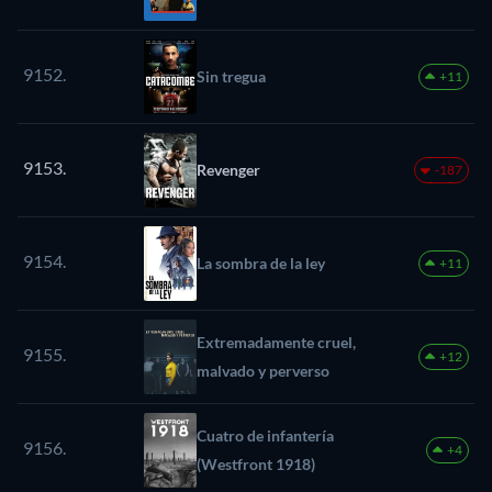
9152.
Sin tregua
+11
9153.
Revenger
-187
9154.
La sombra de la ley
+11
Extremadamente cruel,
9155.
+12
malvado y perverso
Cuatro de infantería
9156.
+4
(Westfront 1918)