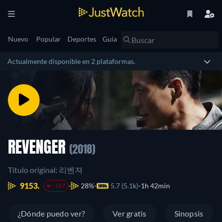
Nuevo
Popular
Deportes
Guía
Actualmente disponible en 2 plataformas.
REVENGER
(2018)
Título original: 리벤져
9153.
28%
5.7 (5.1k)
1h 42min
-187
¿Dónde puedo ver?
Ver gratis
Sinopsis