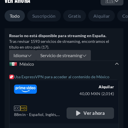
VER AHORA
🇪🇸
Todo
Suscripción
Gratis
Alquilar
Co
Rosario no está disponible para streaming en España.
Tras revisar 1593 servicios de streaming, encontramos el
título en otro país (17).
Idioma
Servicio de streaming
México
Usa ExpressVPN para acceder al contenido de México
Alquilar
40,00 MXN (2,01€)
CC
HD
Ver ahora
88min
- Español, Inglés,
Portugués