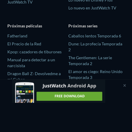
JustWatch TV
Lo nuevo en JustWatch TV
Próximas películas
Próximas series
Fatherland
Caballos lentos Temporada 6
El Precio de la Red
Dune: La profecía Temporada
2
Kpop: cazadores de tiburones
The Gentlemen: La serie
Manual para detectar a un
Temporada 2
narcisista
El amor es ciego: Reino Unido
Dragon Ball Z꞉ Devolvedme a
Temporada 3
mi Gohan
La maldición de Oak Island
Temporada 12