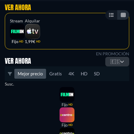
VER AHORA
Stream
Alquilar
Fijo
1,99€
HD
HD
EN PROMOCIÓN
VER AHORA
🇪🇸
Mejor precio
Gratis
4K
HD
SD
Susc.
Fijo
HD
Fijo
HD