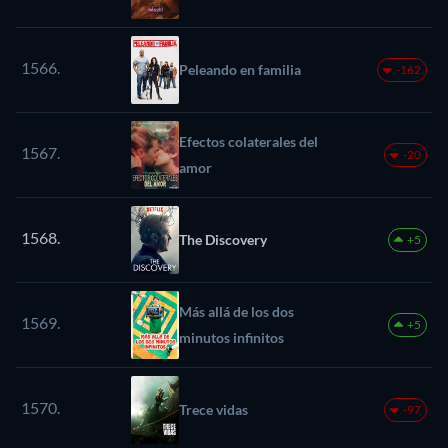
1566.
Peleando en familia
-162
Efectos colaterales del
1567.
-20
amor
1568.
The Discovery
+5
Más allá de los dos
1569.
+5
minutos infinitos
1570.
Trece vidas
-97