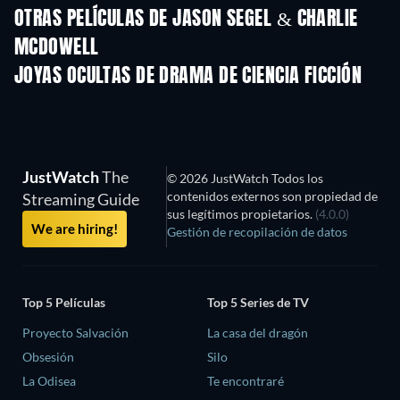
OTRAS PELÍCULAS DE JASON SEGEL & CHARLIE
MCDOWELL
JOYAS OCULTAS DE DRAMA DE CIENCIA FICCIÓN
TV
JustWatch
The
© 2026 JustWatch Todos los
contenidos externos son propiedad de
Streaming Guide
sus legítimos propietarios.
(4.0.0)
We are hiring!
Gestión de recopilación de datos
Top 5 Películas
Top 5 Series de TV
Proyecto Salvación
La casa del dragón
Obsesión
Silo
La Odisea
Te encontraré