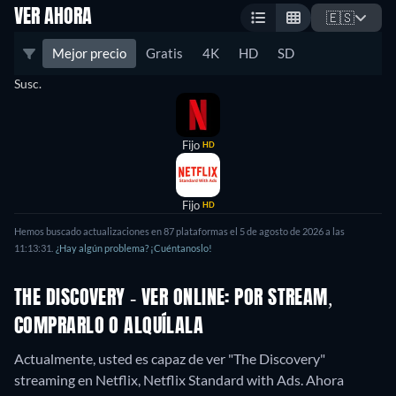
VER AHORA
🇪🇸
Mejor precio
Gratis
4K
HD
SD
Susc.
Fijo
HD
Fijo
HD
Hemos buscado actualizaciones en
87
plataformas el
5 de agosto de 2026
a las
11:13:31
.
¿Hay algún problema? ¡Cuéntanoslo!
THE DISCOVERY - VER ONLINE: POR STREAM,
COMPRARLO O ALQUÍLALA
Actualmente, usted es capaz de ver "The Discovery"
streaming en Netflix, Netflix Standard with Ads.
Ahora