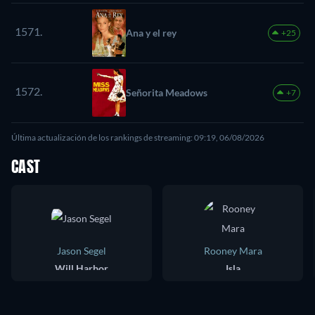
1571.
Ana y el rey
+25
1572.
Señorita Meadows
+7
Última actualización de los rankings de streaming: 09:19, 06/08/2026
CAST
Jason Segel
Rooney Mara
Will Harbor
Isla