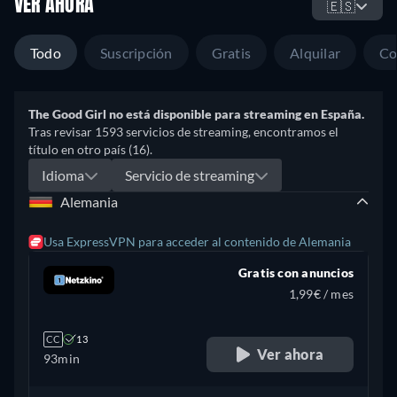
VER AHORA
🇪🇸
Todo
Suscripción
Gratis
Alquilar
Co
The Good Girl no está disponible para streaming en España.
Tras revisar 1593 servicios de streaming, encontramos el
título en otro país (16).
Idioma
Servicio de streaming
Alemania
Usa ExpressVPN para acceder al contenido de Alemania
Gratis con anuncios
1,99€ / mes
CC
13
Ver ahora
93min