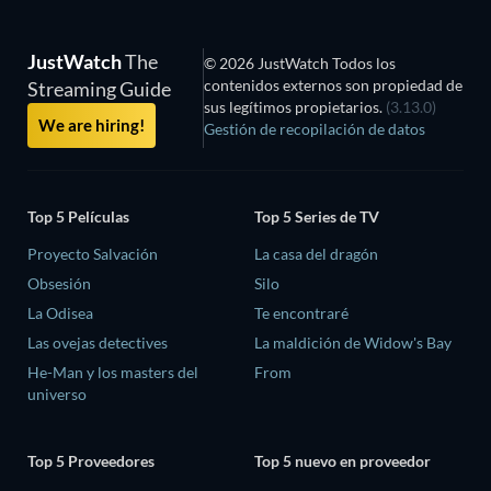
JustWatch
The
© 2026 JustWatch Todos los
contenidos externos son propiedad de
Streaming Guide
sus legítimos propietarios.
(3.13.0)
We are hiring!
Gestión de recopilación de datos
Top 5 Películas
Top 5 Series de TV
Proyecto Salvación
La casa del dragón
Obsesión
Silo
La Odisea
Te encontraré
Las ovejas detectives
La maldición de Widow's Bay
He-Man y los masters del
From
universo
Top 5 Proveedores
Top 5 nuevo en proveedor