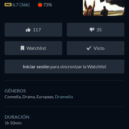
6.7 (36k)
73%
117
35
Watchlist
Visto
Iniciar sesión
para sincronizar la Watchlist
GÉNEROS
Comedia, Drama, Europeas
,
Dramedia
DURACIÓN
1h 50min