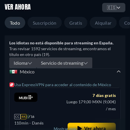
VER AHORA
🇪🇸
Todo
Suscripción
Gratis
Alquilar
Co
Los idiotas no está disponible para streaming en España.
Tras revisar 1592 servicios de streaming, encontramos el
título en otro país (19).
Idioma
Servicio de streaming
México
Usa ExpressVPN para acceder al contenido de México
7 días gratis
Luego 179,00 MXN (9,00€)
/ mes
CC
4K
16
110min
- Danés
Ver ahora
Mostrar más