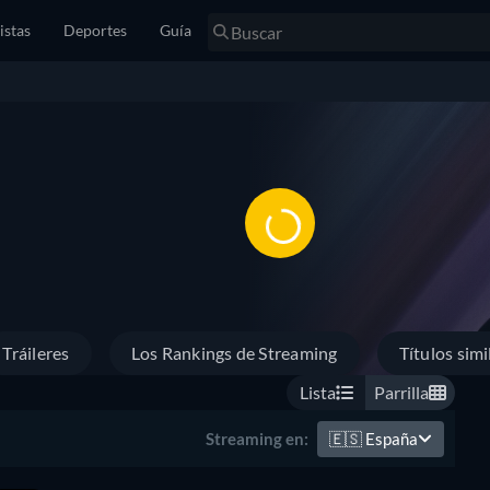
istas
Deportes
Guía
Tráileres
Los Rankings de Streaming
Títulos simi
Lista
Parrilla
🇪🇸
España
Streaming en: