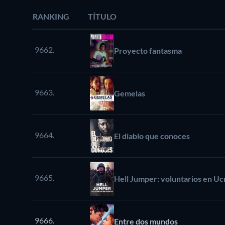
RANKING
TÍTULO
9662.
Proyecto fantasma
9663.
Gemelas
9664.
El diablo que conoces
9665.
Hell Jumper: voluntarios en Uc
9666.
Entre dos mundos