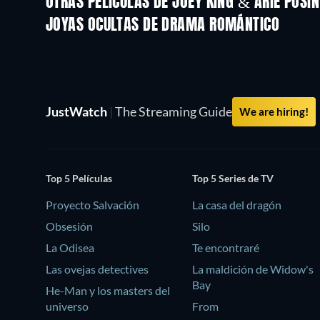
OTRAS PELÍCULAS DE JOEY KING & ARIE POSIN
JOYAS OCULTAS DE DRAMA ROMÁNTICO
JustWatch
|
The Streaming Guide
We are hiring!
Top 5 Películas
Top 5 Series de TV
Proyecto Salvación
La casa del dragón
Obsesión
Silo
La Odisea
Te encontraré
Las ovejas detectives
La maldición de Widow's
Bay
He-Man y los masters del
universo
From