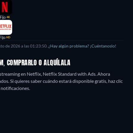
Fijo
4K
Fijo
HD
sto de 2026
a las
01:23:50
.
¿Hay algún problema? ¡Cuéntanoslo!
AM, COMPRARLO O ALQUÍLALA
treaming en Netflix, Netflix Standard with Ads.
Ahora
s. Si quieres saber cuándo estará disponible gratis, haz clic
 notificaciones.