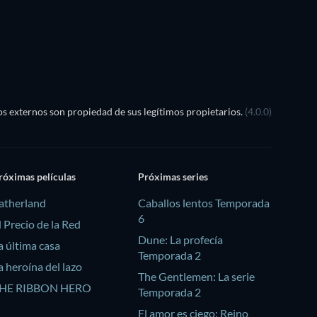
TV
s externos son propiedad de sus legítimos propietarios.
(4.0.0)
róximas películas
Próximas series
atherland
Caballos lentos Temporada
6
l Precio de la Red
Dune: La profecía
a última casa
Temporada 2
a heroína del lazo
The Gentlemen: La serie
HE RIBBON HERO
Temporada 2
El amor es ciego: Reino