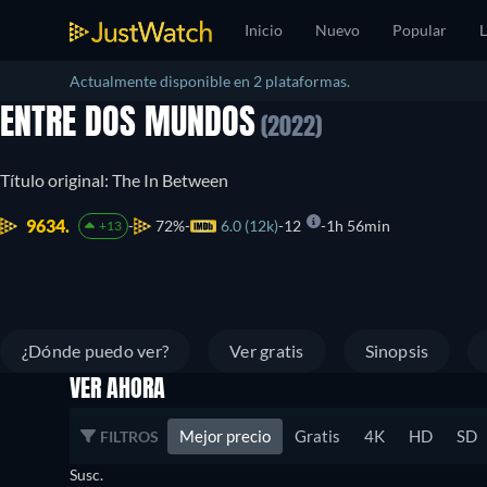
Inicio
Nuevo
Popular
L
Actualmente disponible en 2 plataformas.
ENTRE DOS MUNDOS
(2022)
Título original: The In Between
9634.
72%
6.0 (12k)
12
1h 56min
+13
¿Dónde puedo ver?
Ver gratis
Sinopsis
VER AHORA
Mejor precio
Gratis
4K
HD
SD
FILTROS
Susc.