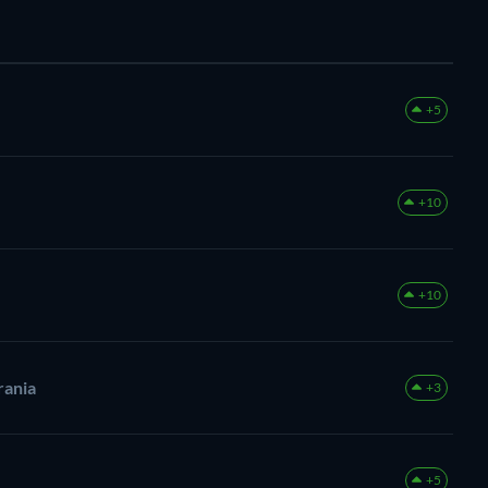
+5
+10
+10
rania
+3
+5