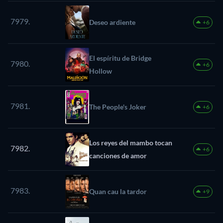
7979.
Deseo ardiente
+6
El espíritu de Bridge
7980.
+6
Hollow
7981.
The People's Joker
+6
Los reyes del mambo tocan
7982.
+6
canciones de amor
7983.
Quan cau la tardor
+9