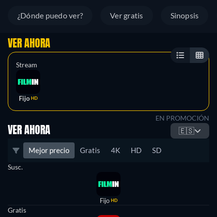
¿Dónde puedo ver?
Ver gratis
Sinopsis
VER AHORA
Stream
Fijo
HD
EN PROMOCIÓN
VER AHORA
🇪🇸
Mejor precio
Gratis
4K
HD
SD
Susc.
Fijo
HD
Gratis