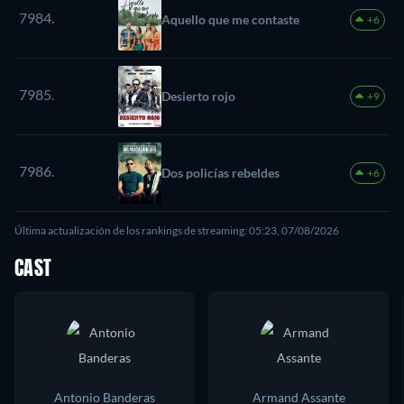
7984.
Aquello que me contaste
+6
7985.
Desierto rojo
+9
7986.
Dos policías rebeldes
+6
Última actualización de los rankings de streaming: 05:23, 07/08/2026
CAST
Antonio Banderas
Armand Assante