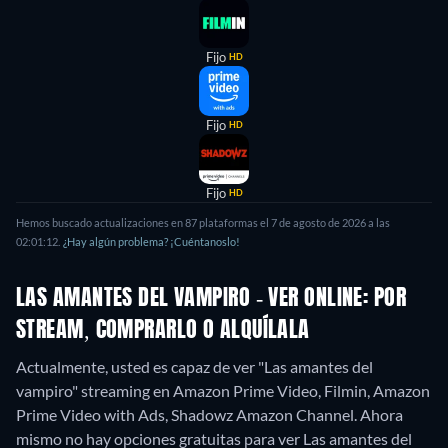
Fijo
HD
Fijo
HD
Fijo
HD
Hemos buscado actualizaciones en
87
plataformas el
7 de agosto de 2026
a las
02:01:12
.
¿Hay algún problema? ¡Cuéntanoslo!
LAS AMANTES DEL VAMPIRO - VER ONLINE: POR
STREAM, COMPRARLO O ALQUÍLALA
Actualmente, usted es capaz de ver "Las amantes del
vampiro" streaming en Amazon Prime Video, Filmin, Amazon
Prime Video with Ads, Shadowz Amazon Channel.
Ahora
mismo no hay opciones gratuitas para ver Las amantes del