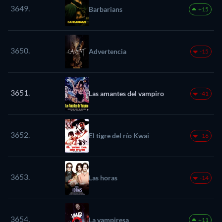
3649.
Barbarians
+15
3650.
Advertencia
-15
3651.
Las amantes del vampiro
-41
3652.
El tigre del río Kwai
-16
3653.
Las horas
-14
3654.
La vampiresa
+11