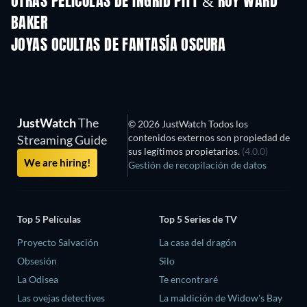
OTRAS PELÍCULAS DE INGRID PITT & ROY WARD
BAKER
JOYAS OCULTAS DE FANTASÍA OSCURA
JustWatch
The
© 2026 JustWatch Todos los
contenidos externos son propiedad de
Streaming Guide
sus legítimos propietarios.
(4.0.0)
We are hiring!
Gestión de recopilación de datos
Top 5 Películas
Top 5 Series de TV
Proyecto Salvación
La casa del dragón
Obsesión
Silo
La Odisea
Te encontraré
Las ovejas detectives
La maldición de Widow's Bay