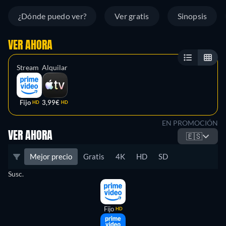
¿Dónde puedo ver?
Ver gratis
Sinopsis
VER AHORA
Stream
Alquilar
Fijo
3,99€
HD
HD
EN PROMOCIÓN
VER AHORA
🇪🇸
Mejor precio
Gratis
4K
HD
SD
Susc.
Fijo
HD