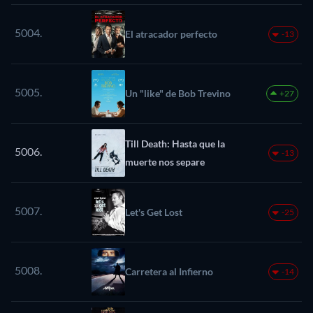
5004.
El atracador perfecto
-13
5005.
Un "like" de Bob Trevino
+27
Till Death: Hasta que la
5006.
-13
muerte nos separe
5007.
Let's Get Lost
-25
5008.
Carretera al Infierno
-14