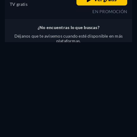
TV gratis
EN PROMOCIÓN
¿No encuentras lo que buscas?
Déjanos que te avisemos cuando esté disponible en más
plataformas.
Avísame
Hemos buscado actualizaciones en
87
plataformas el
7 de agosto de 2026
a las
00:47:28
.
¿Hay algún problema? ¡Cuéntanoslo!
TITANIC - VER ONLINE: POR STREAM, COMPRARLO
O ALQUÍLALA
Actualmente, usted es capaz de ver "Titanic" forma gratuita
con anuncios Filmzie.
También puedes ver Titanic gratis en
JustWatch TV.