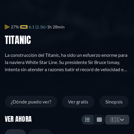
27%
6.1 (2.1k)
1h 28min
TITANIC
La construcción del Titanic, ha sido un esfuerzo enorme para
la naviera White Star Line. Su presidente Sir Bruce Ismay,
intenta sin atender a razones batir el record de velocidad en
el viaje inaugural para obtener la confianza de los inversores.
Pronto hay señales de peligro. Film de propaganda nazi que
adapta libremente los populares hechos de 1912, en los que
el Titanic se hundió en las aguas del Atlántico.
¿Dónde puedo ver?
Ver gratis
Sinopsis
VER AHORA
🇪🇸