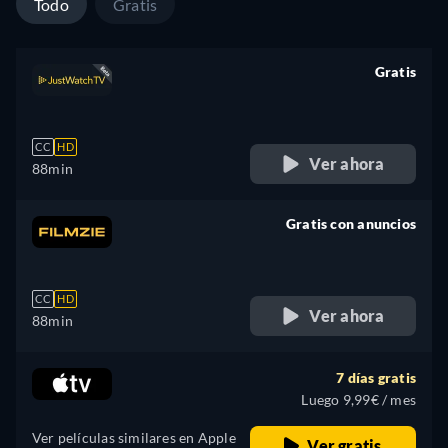
Todo
Gratis
Gratis
retail price
CC
HD
Ver ahora
88min
Gratis con anuncios
retail price
CC
HD
Ver ahora
88min
7 días gratis
Luego 9,99€ / mes
Ver películas similares en Apple
Ver gratis