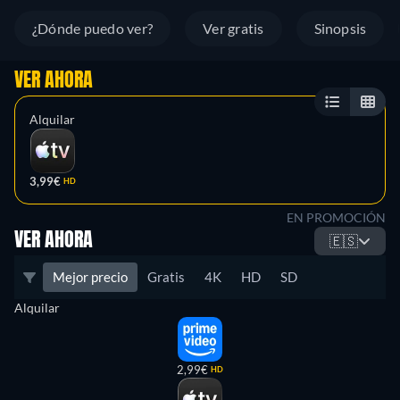
¿Dónde puedo ver?
Ver gratis
Sinopsis
VER AHORA
Alquilar
3,99€
HD
EN PROMOCIÓN
VER AHORA
🇪🇸
Mejor precio
Gratis
4K
HD
SD
Alquilar
2,99€
HD