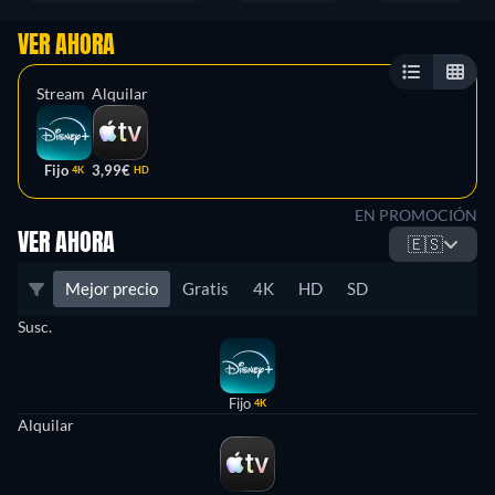
VER AHORA
Stream
Alquilar
Fijo
3,99€
4K
HD
EN PROMOCIÓN
VER AHORA
🇪🇸
Mejor precio
Gratis
4K
HD
SD
Susc.
Fijo
4K
Alquilar