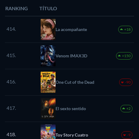
RANKING
TÍTULO
414.
La acompañante
+18
415.
Venom IMAX3D
+150
416.
One Cut of the Dead
-90
417.
El sexto sentido
+2
418.
Toy Story Cuatro
-9