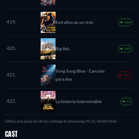
419.
Extraños en un tren
+64
420.
Big fish
+45
Song Sung Blue - Canción
421.
-147
para dos
422.
La historia interminable
+2
Última actualización de los rankings de streaming: 05:22, 06/08/2026
CAST