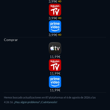
3,99€
HD
3,99€
HD
3,99€
HD
Comprar
11,99€
11,99€
11,99€
Hemos buscado actualizaciones en 87 plataformas el 6 de agosto de 2026 a las
4:26:16.
¿Hay algún problema? ¡Cuéntanoslo!