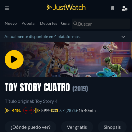
Nuevo
Popular
Deportes
Guía
Actualmente disponible en 4 plataformas.
TOY STORY CUATRO
(2019)
Título original: Toy Story 4
418.
89%
7.7 (287k)
1h 40min
-9
¿Dónde puedo ver?
Ver gratis
Sinopsis