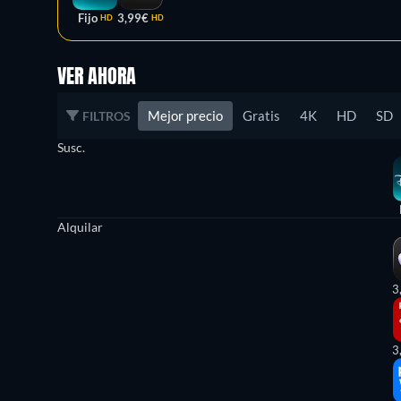
Fijo
3,99€
HD
HD
VER AHORA
Mejor precio
Gratis
4K
HD
SD
FILTROS
Susc.
Alquilar
3
3