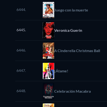
6444.
Juego con la muerte
6445.
Veronica Guerin
6446.
A Cinderella Christmas Ball
6447.
¡Átame!
6448.
Celebración Macabra