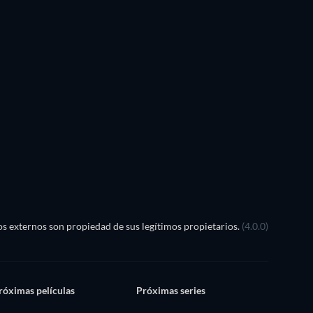
s externos son propiedad de sus legítimos propietarios.
(4.0.0)
róximas películas
Próximas series