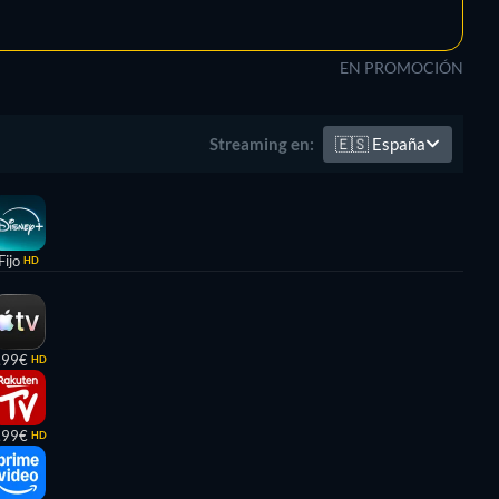
EN PROMOCIÓN
🇪🇸
España
Streaming en:
Fijo
HD
,99€
HD
,99€
HD