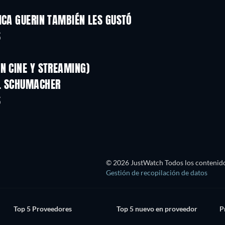
ICA GUERIN TAMBIÉN LES GUSTÓ
S
N CINE Y STREAMING)
EL SCHUMACHER
S
TV
© 2026 JustWatch Todos los contenido
Gestión de recopilación de datos
Top 5 Proveedores
Top 5 nuevo en proveedor
P