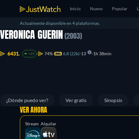
Inicio
Nuevo
Popular
L
Actualmente disponible en 4 plataformas.
VERONICA GUERIN
(2003)
6431.
74%
6.8 (22k)
13
1h 38min
+21
¿Dónde puedo ver?
Ver gratis
Sinopsis
VER AHORA
Stream
Alquilar