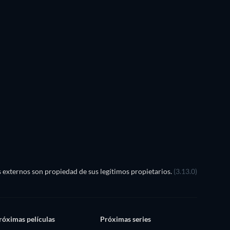
externos son propiedad de sus legítimos propietarios.
(3.13.0)
róximas películas
Próximas series