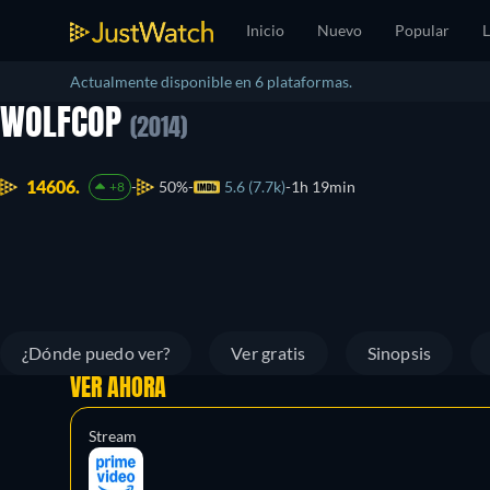
Inicio
Nuevo
Popular
L
Actualmente disponible en 6 plataformas.
WOLFCOP
(2014)
14606.
50%
5.6 (7.7k)
1h 19min
+8
¿Dónde puedo ver?
Ver gratis
Sinopsis
VER AHORA
Stream