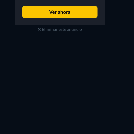
Eliminar este anuncio
Jesse Moss
Jonathan Cherry
Gang Leader
Willie Higgins