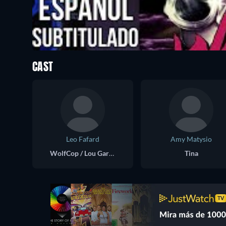
CAST
Leo Fafard
Amy Matysio
WolfCop / Lou Garou
Tina