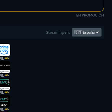
EN PROMOCIÓN
🇪🇸
España
Streaming en:
Fijo
HD
Fijo
HD
Fijo
HD
Fijo
HD