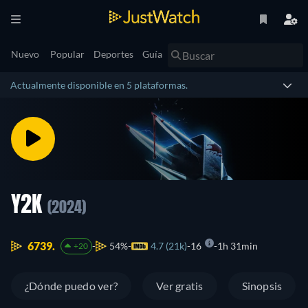
Nuevo
Popular
Deportes
Guía
Actualmente disponible en 5 plataformas.
Y2K
(2024)
6739.
54%
4.7 (21k)
16
1h 31min
+20
¿Dónde puedo ver?
Ver gratis
Sinopsis