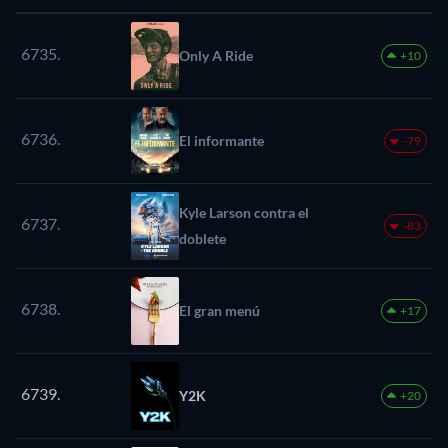
6735.
Only A Ride
+10
6736.
El informante
-79
Kyle Larson contra el
6737.
-83
doblete
6738.
El gran menú
+17
6739.
Y2K
+20