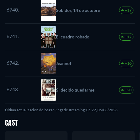
6740.
Sobidor, 14 de octubre
+19
6741.
El cuadro robado
+17
6742.
Jeannot
+10
6743.
Si decido quedarme
+20
Última actualización de los rankings de streaming: 05:22, 06/08/2026
CAST