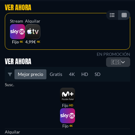
VER AHORA
Stream
Alquilar
Fijo
4,99€
4K
4K
EN PROMOCIÓN
VER AHORA
🇪🇸
Mejor precio
Gratis
4K
HD
SD
Susc.
Fijo
HD
Fijo
4K
Alquilar