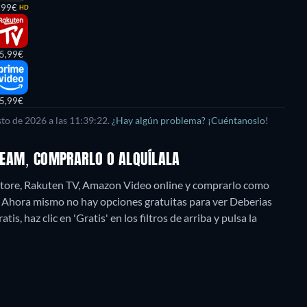
,99€
HD
5,99€
5,99€
sto de 2026
a las
11:39:22
.
¿Hay algún problema? ¡Cuéntanoslo!
TREAM, COMPRARLO O ALQUÍLALA
 Store, Rakuten TV, Amazon Video online y comprarlo como
.
Ahora mismo no hay opciones gratuitas para ver Deberias
s, haz clic en 'Gratis' en los filtros de arriba y pulsa la