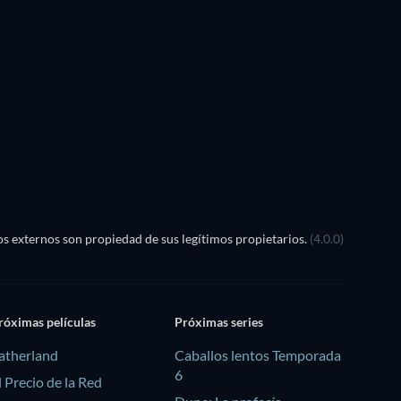
s externos son propiedad de sus legítimos propietarios.
(4.0.0)
róximas películas
Próximas series
atherland
Caballos lentos Temporada
6
l Precio de la Red