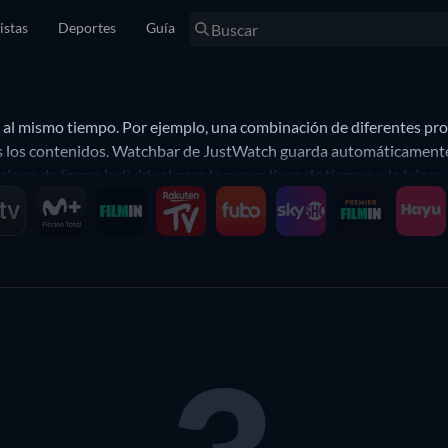
istas
Deportes
Guía
s al mismo tiempo. Por ejemplo, una combinación de diferentes pr
os los contenidos. Watchbar de JustWatch guarda automáticamente la
ona de forma individual para la nueva línea de tiempo y la búsque
o. Por ejemplo, podrás mostrar el contenido de tus proveedores f