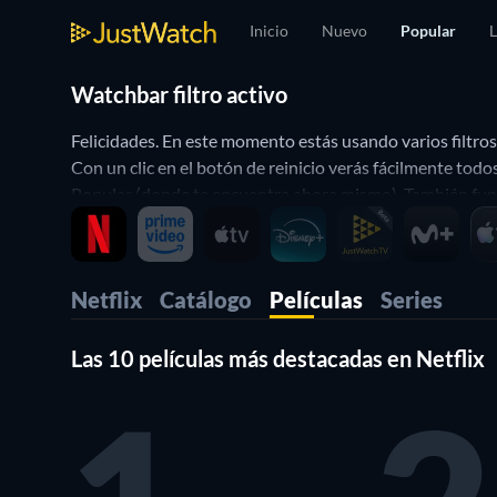
Inicio
Nuevo
Popular
L
Watchbar filtro activo
Felicidades. En este momento estás usando varios filtro
Con un clic en el botón de reinicio verás fácilmente tod
Popular (donde te encuentra ahora mismo). También funci
De esta manera puedes personalizar JustWatch a tu gust
Netflix
Catálogo
Películas
Series
Las 10 películas más destacadas en Netflix