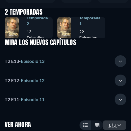
2 TEMPORADAS
Temporada
Temporada
2
1
13
22
Episodios
Episodios
MIRA LOS NUEVOS CAPÍTULOS
T2 E13
-
Episodio 13
T2 E12
-
Episodio 12
T2 E11
-
Episodio 11
VER AHORA
🇪🇸