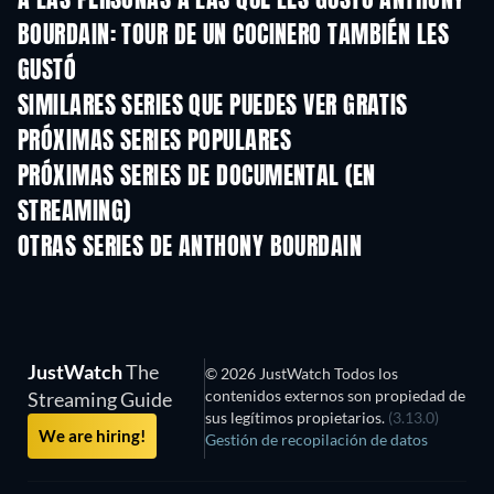
A LAS PERSONAS A LAS QUE LES GUSTÓ ANTHONY
BOURDAIN: TOUR DE UN COCINERO TAMBIÉN LES
GUSTÓ
TV
TV
SIMILARES SERIES QUE PUEDES VER GRATIS
TV
TV
PRÓXIMAS SERIES POPULARES
TV
TV
PRÓXIMAS SERIES DE DOCUMENTAL (EN
STREAMING)
Temporada 12
Temporada 1
Tempora
OTRAS SERIES DE ANTHONY BOURDAIN
TV
TV
JustWatch
The
© 2026 JustWatch Todos los
contenidos externos son propiedad de
Streaming Guide
sus legítimos propietarios.
(3.13.0)
We are hiring!
Gestión de recopilación de datos