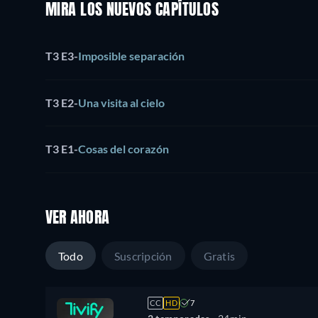
MIRA LOS NUEVOS CAPÍTULOS
T3 E3
-
Imposible separación
T3 E2
-
Una visita al cielo
T3 E1
-
Cosas del corazón
VER AHORA
Todo
Suscripción
Gratis
CC
HD
7