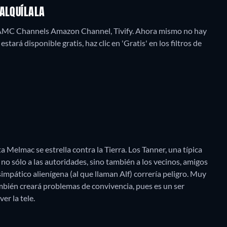
 ALQUÍLALA
 AMC Channels Amazon Channel, Tivify.
Ahora mismo no hay
tará disponible gratis, haz clic en 'Gratis' en los filtros de
 Melmac se estrella contra la Tierra. Los Tanner, una típica
 no sólo a las autoridades, sino también a los vecinos, amigos
simpático alienígena (al que llaman Alf) correría peligro. Muy
ambién creará problemas de convivencia, pues es un ser
r la tele.