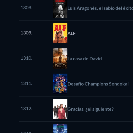
1308.
Luis Aragonés, el sabio del éxit
1309.
ALF
1310.
La casa de David
1311.
Desafío Champions Sendokai
1312.
Gracias, ¿el siguiente?