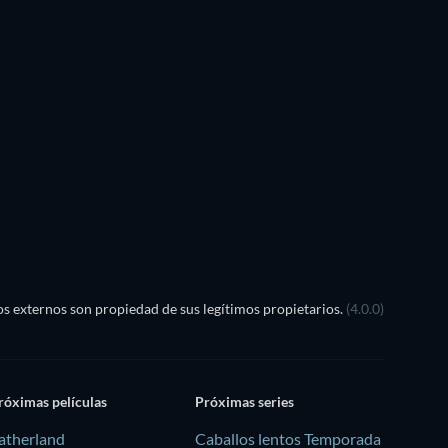
TV
TV
TV
TV
TV
TV
Temporada 1
Temporada 1
s externos son propiedad de sus legítimos propietarios.
(4.0.0)
róximas películas
Próximas series
atherland
Caballos lentos Temporada