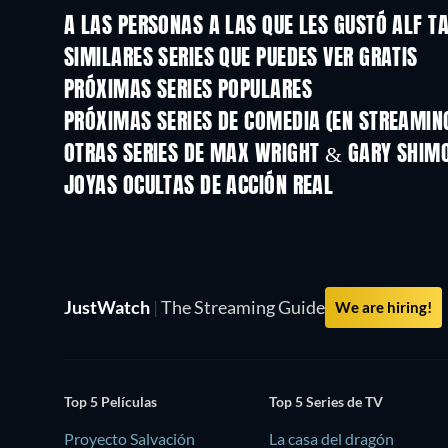
A LAS PERSONAS A LAS QUE LES GUSTÓ ALF T
TV
TV
SIMILARES SERIES QUE PUEDES VER GRATIS
TV
TV
PRÓXIMAS SERIES POPULARES
TV
TV
PRÓXIMAS SERIES DE COMEDIA (EN STREAMIN
Temporada 6
Temporada 2
OTRAS SERIES DE MAX WRIGHT & GARY SHI
TV
TV
JOYAS OCULTAS DE ACCIÓN REAL
JustWatch
|
The Streaming Guide
We are hiring!
Top 5 Películas
Top 5 Series de TV
Proyecto Salvación
La casa del dragón