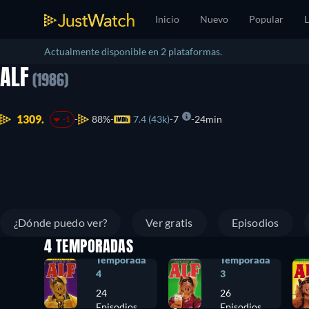
Inicio
Nuevo
Popular
L
Actualmente disponible en 2 plataformas.
ALF
(1986)
1309.
88%
7.4 (43k)
7
24min
-1
¿Dónde puedo ver?
Ver gratis
Episodios
4 TEMPORADAS
Temporada
Temporada
4
3
24
26
Episodios
Episodios