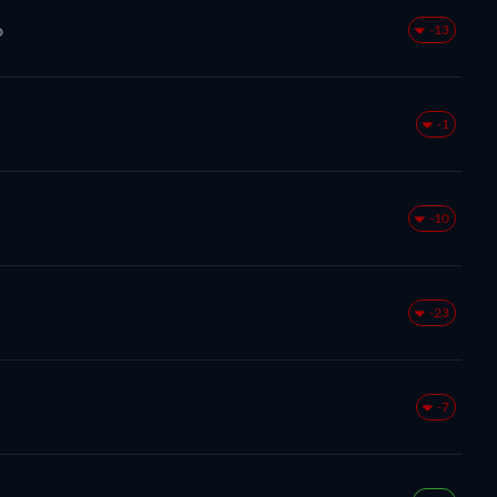
o
-13
-1
-10
-23
-7