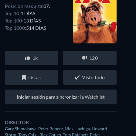
Posición más alta:
07.
Top 10:
1 DÍAS
Top 100:
13 DÍAS
Top 1000:
514 DÍAS
1k
120
Listas
Visto todo
Iniciar sesión
para sincronizar la Watchlist
DIRECTOR
Gary Shimokawa
,
Peter Bonerz
,
Nick Havinga
,
Howard
Storm
,
Tony Csiki
,
Rick Gough
,
Tom Patchett
,
Peter