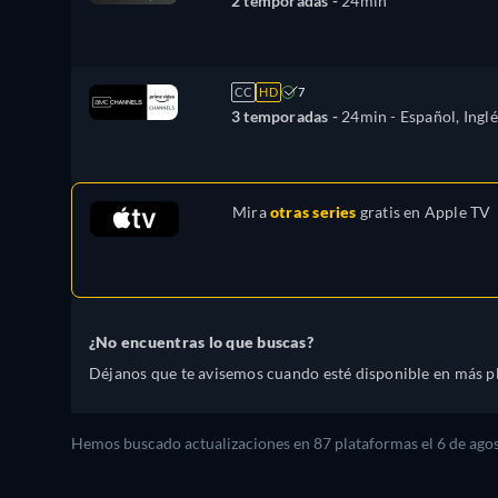
2 temporadas -
24min
CC
HD
7
3 temporadas -
24min
- Español, Inglé
Mira
otras series
gratis en
Apple TV
¿No encuentras lo que buscas?
Déjanos que te avisemos cuando esté disponible en más p
Hemos buscado actualizaciones en
87
plataformas el
6 de ago