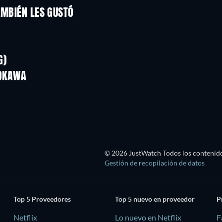
AMBIÉN LES GUSTÓ
TV
TV
TV
TV
TV
TV
G)
Temporada 1
Temporada 2
MOKAWA
TV
TV
© 2026 JustWatch Todos los contenido
Gestión de recopilación de datos
Top 5 Proveedores
Top 5 nuevo en proveedor
P
Netflix
Lo nuevo en Netflix
F