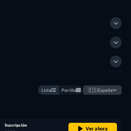
Lista
Parrilla
🇪🇸
España
Suscripción
Ver ahora