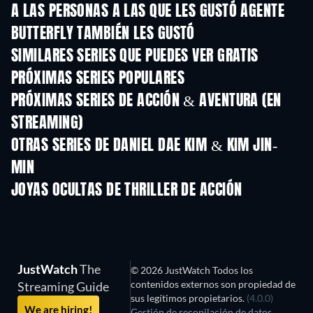
A LAS PERSONAS A LAS QUE LES GUSTÓ AGENTE
BUTTERFLY TAMBIÉN LES GUSTÓ
TV
TV
SIMILARES SERIES QUE PUEDES VER GRATIS
TV
TV
PRÓXIMAS SERIES POPULARES
TV
TV
PRÓXIMAS SERIES DE ACCIÓN & AVENTURA (EN
STREAMING)
Temporada 2
Temporada 2
Tempora
OTRAS SERIES DE DANIEL DAE KIM & KIM JIN-
MIN
TV
TV
JOYAS OCULTAS DE THRILLER DE ACCIÓN
JustWatch
The
© 2026 JustWatch Todos los
contenidos externos son propiedad de
Streaming Guide
sus legítimos propietarios.
(4.0.0)
We are hiring!
Gestión de recopilación de datos