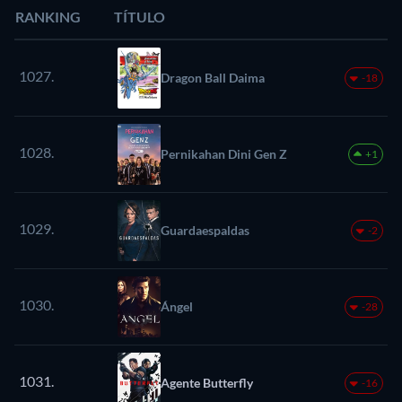
RANKING
TÍTULO
1027.
Dragon Ball Daima
-18
1028.
Pernikahan Dini Gen Z
+1
1029.
Guardaespaldas
-2
1030.
Ángel
-28
1031.
Agente Butterfly
-16