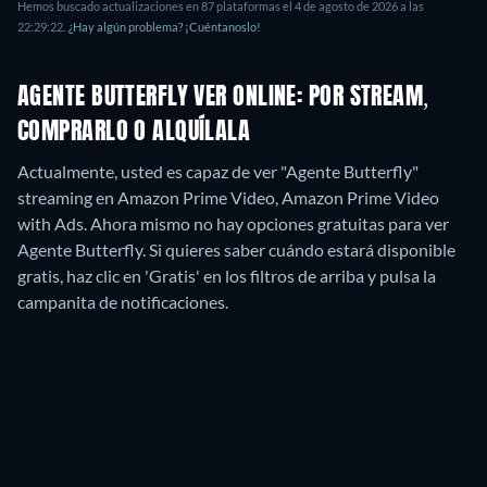
Hemos buscado actualizaciones en
87
plataformas el
4 de agosto de 2026
a las
22:29:22
.
¿Hay algún problema? ¡Cuéntanoslo!
AGENTE BUTTERFLY VER ONLINE: POR STREAM,
COMPRARLO O ALQUÍLALA
Actualmente, usted es capaz de ver "Agente Butterfly"
streaming en Amazon Prime Video, Amazon Prime Video
with Ads.
Ahora mismo no hay opciones gratuitas para ver
Agente Butterfly. Si quieres saber cuándo estará disponible
gratis, haz clic en 'Gratis' en los filtros de arriba y pulsa la
campanita de notificaciones.