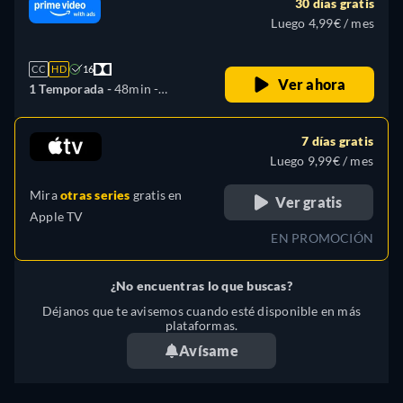
30 días gratis
Húngaro, Italiano, Japonés,
Luego 4,99€ / mes
Polaco, Portugués, Turco
CC
HD
16
Ver ahora
1 Temporada -
48min
-
Español, Árabe, Checo,
Alemán, Inglés, Francés,
7 días gratis
Húngaro, Italiano, Japonés,
Luego 9,99€ / mes
Polaco, Portugués, Turco
Mira
otras series
gratis en
Ver gratis
Apple TV
EN PROMOCIÓN
¿No encuentras lo que buscas?
Déjanos que te avisemos cuando esté disponible en más
plataformas.
Avísame