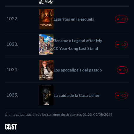
1032.
Espíritus en la escuela
-10
Became a Legend after My
1033.
-10
10 Year-Long Last Stand
1034.
Los apocalipsis del pasado
-8
1035.
La caída de la Casa Usher
-15
Última actualización de los rankings de streaming: 01:23, 05/08/2026
CAST