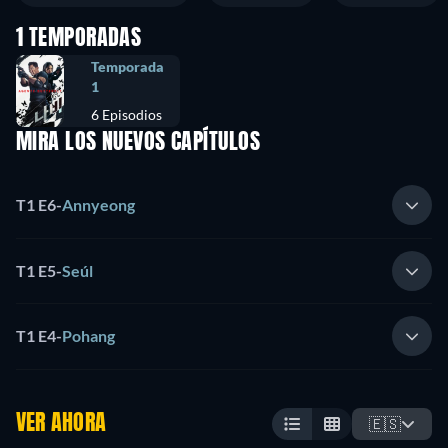
1 TEMPORADAS
Temporada
1
6 Episodios
MIRA LOS NUEVOS CAPÍTULOS
T1 E6
-
Annyeong
T1 E5
-
Seúl
T1 E4
-
Pohang
VER AHORA
🇪🇸