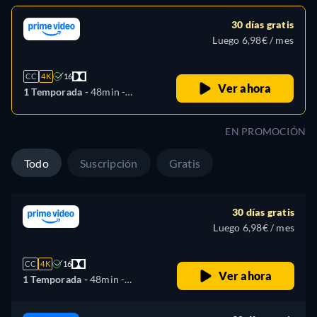
30 días gratis
Luego 6,98€ / mes
CC
4K
16
Ver ahora
1 Temporada -
48min
-
Español, Árabe, Checo,
Alemán, Inglés, Francés,
EN PROMOCIÓN
Húngaro, Italiano, Japonés,
Polaco, Portugués, Turco
Todo
Suscripción
Gratis
30 días gratis
Luego 6,98€ / mes
CC
4K
16
Ver ahora
1 Temporada -
48min
-
Español, Árabe, Checo,
Alemán, Inglés, Francés,