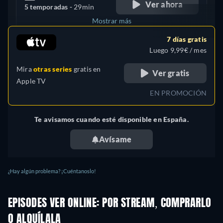
Ver ahora
5 temporadas -
29min
Mostrar más
7 días gratis
Reino Unido
Luego 9,99€ / mes
Mira
otras series
gratis en
Ver gratis
Apple TV
EN PROMOCIÓN
Te avisamos cuando esté disponible en España.
Avísame
¿Hay algún problema? ¡Cuéntanoslo!
EPISODES VER ONLINE: POR STREAM, COMPRARLO
O ALQUÍLALA