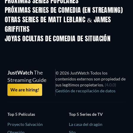
PRÓXIMAS SERIES POPULARES
TV
TV
PRÓXIMAS SERIES DE COMEDIA (EN STREAMING)
Temporada 6
Temporada 2
Tempora
OTRAS SERIES DE MATT LEBLANC & JAMES
GRIFFITHS
TV
TV
JOYAS OCULTAS DE COMEDIA DE SITUACIÓN
TV
TV
JustWatch
The
© 2026 JustWatch Todos los
contenidos externos son propiedad de
Streaming Guide
sus legítimos propietarios.
(4.0.0)
We are hiring!
Gestión de recopilación de datos
Top 5 Películas
Top 5 Series de TV
Proyecto Salvación
La casa del dragón
Obsesión
Silo