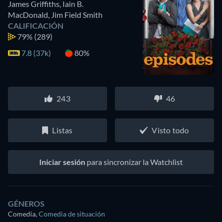
James Griffiths
,
Iain B.
MacDonald
,
Jim Field Smith
CALIFICACIÓN
79%
(289)
7.8 (37k)
80%
243
46
Listas
Visto todo
Iniciar sesión
para sincronizar la Watchlist
GÉNEROS
Comedia
,
Comedia de situación