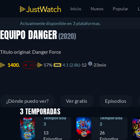
Inicio
Nuevo
Popular
L
Actualmente disponible en 3 plataformas.
EQUIPO DANGER
(2020)
Título original: Danger Force
1400.
57%
4.1 (2.8k)
12
23min
-23
¿Dónde puedo ver?
Ver gratis
Episodios
3 TEMPORADAS
Temporada
Temporada
3
2
13
26
Episodios
Episodios