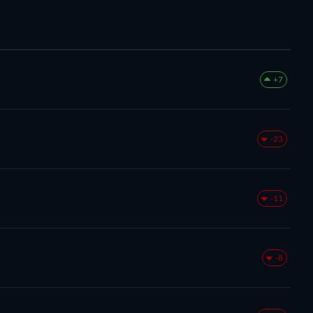
+7
-23
-11
-8