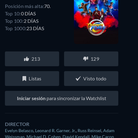
Posición más alta:
70.
Top 10:
0 DÍAS
Top 100:
2 DÍAS
Top 1000:
23 DÍAS
213
129
Listas
Visto todo
Iniciar sesión
para sincronizar la Watchlist
DIRECTOR
Evelyn Belasco
,
Leonard R. Garner, Jr.
,
Russ Reinsel
,
Adam
Weissman
,
Michael D. Cohen
,
David Kendall
,
Mike Caron