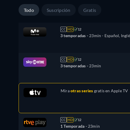
Todo
Suscripción
Gratis
CC
HD
12
3 temporadas -
23min
- Español, Inglé
CC
HD
12
3 temporadas -
23min
Mira
otras series
gratis en
Apple TV
CC
HD
12
1 Temporada -
23min