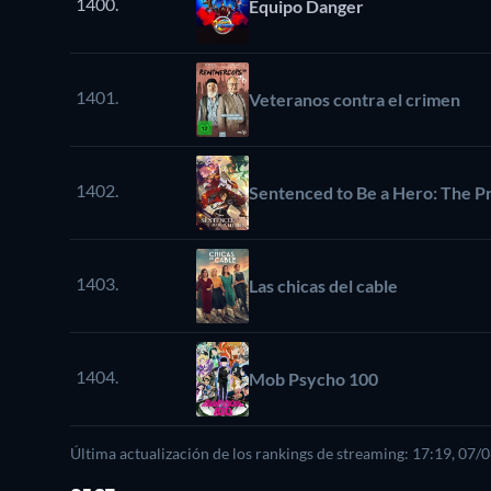
1400.
Equipo Danger
1401.
Veteranos contra el crimen
1402.
Sentenced to Be a Hero: The P
1403.
Las chicas del cable
1404.
Mob Psycho 100
Última actualización de los rankings de streaming: 17:19, 07/