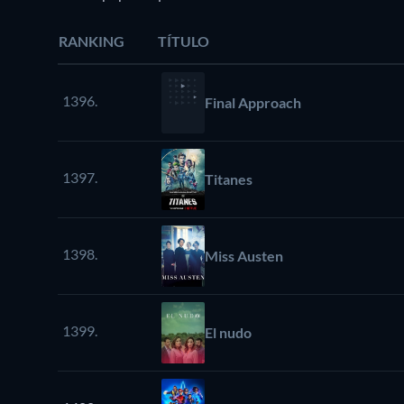
RANKING
TÍTULO
1396.
Final Approach
1397.
Titanes
1398.
Miss Austen
1399.
El nudo