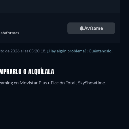
Avísame
lataformas.
sto de 2026
a las
05:20:18
.
¿Hay algún problema? ¡Cuéntanoslo!
OMPRARLO O ALQUÍLALA
eaming en Movistar Plus+ Ficción Total , SkyShowtime.