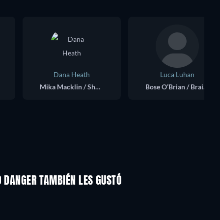
Dana Heath
Luca Luhan
Mika Macklin / Shoutout
Bose O’Brian / Brainstorm
O DANGER TAMBIÉN LES GUSTÓ
TV
TV
TV
TV
TV
TV