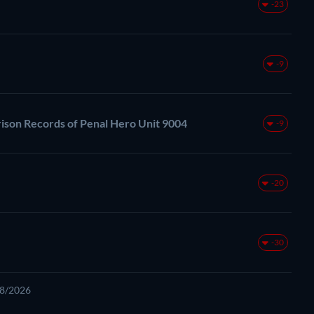
-23
-9
rison Records of Penal Hero Unit 9004
-9
-20
-30
08/2026