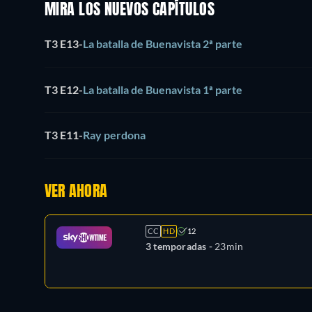
MIRA LOS NUEVOS CAPÍTULOS
T3 E13
-
La batalla de Buenavista 2ª parte
T3 E12
-
La batalla de Buenavista 1ª parte
T3 E11
-
Ray perdona
VER AHORA
CC
HD
12
3 temporadas -
23min