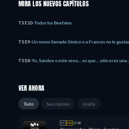
MIRA LOS NUEVOS CAPÍTULOS
T3 E10
-
Todos los Beefalos
T3 E9
-
Un mono llamado Símico o a Frances no le gusta
T3 E8
-
Yo, Sandee o este sexo… es que… sólo eres una
VER AHORA
Todo
Suscripción
Gratis
CC
HD
18