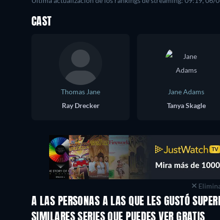
Última actualización de los rankings de streaming: 09:19, 06/
CAST
Thomas Jane
Jane Adams
Ray Drecker
Tanya Skagle
Elimina
A LAS PERSONAS A LAS QUE LES GUSTÓ SUPE
TV
TV
SIMILARES SERIES QUE PUEDES VER GRATIS
TV
TV