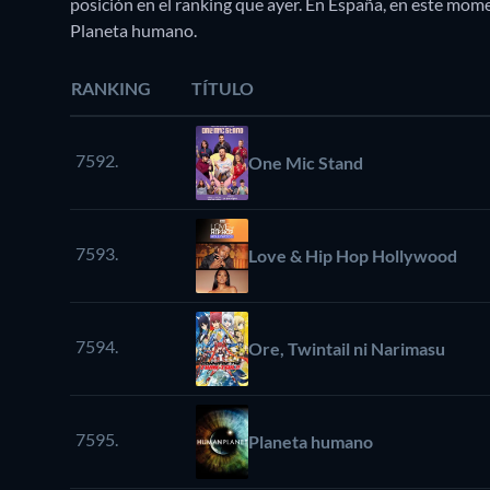
posición en el ranking que ayer. En España, en este mo
Planeta humano.
RANKING
TÍTULO
7592.
One Mic Stand
7593.
Love & Hip Hop Hollywood
7594.
Ore, Twintail ni Narimasu
7595.
Planeta humano