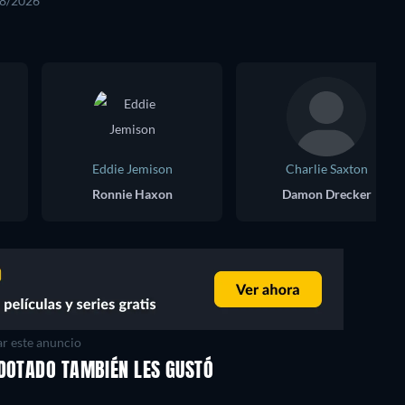
08/2026
Eddie Jemison
Charlie Saxton
Ronnie Haxon
Damon Drecker
r este anuncio
RDOTADO TAMBIÉN LES GUSTÓ
TV
TV
TV
TV