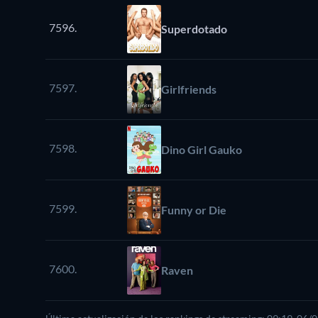
7596.
Superdotado
7597.
Girlfriends
7598.
Dino Girl Gauko
7599.
Funny or Die
7600.
Raven