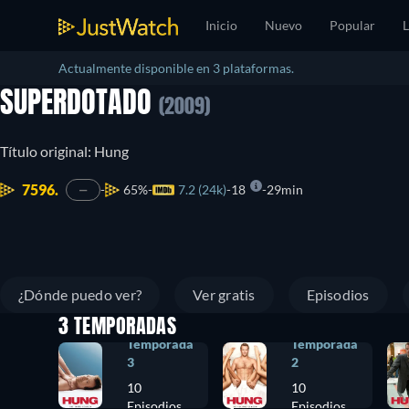
Inicio
Nuevo
Popular
L
Actualmente disponible en 3 plataformas.
SUPERDOTADO
(2009)
Título original: Hung
7596.
65%
7.2 (24k)
18
29min
—
¿Dónde puedo ver?
Ver gratis
Episodios
3 TEMPORADAS
Temporada
Temporada
3
2
10
10
Episodios
Episodios