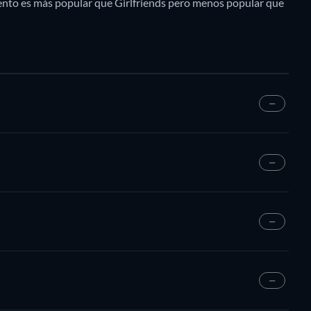
mento es más popular que Girlfriends pero menos popular que
—
—
—
—