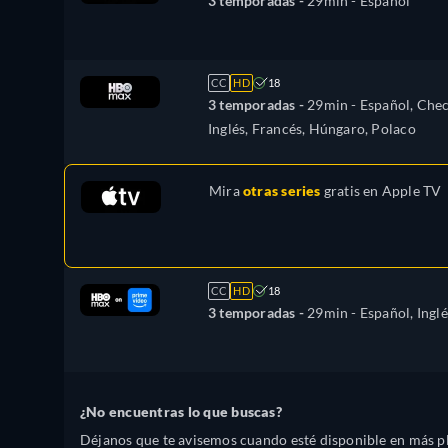
3 temporadas -
29min
- Español
CC
HD
18
3 temporadas -
29min
- Español, Chec
Inglés, Francés, Húngaro, Polaco
Mira
otras series
gratis en
Apple TV
CC
HD
18
3 temporadas -
29min
- Español, Inglé
¿No encuentras lo que buscas?
Déjanos que te avisemos cuando esté disponible en más p