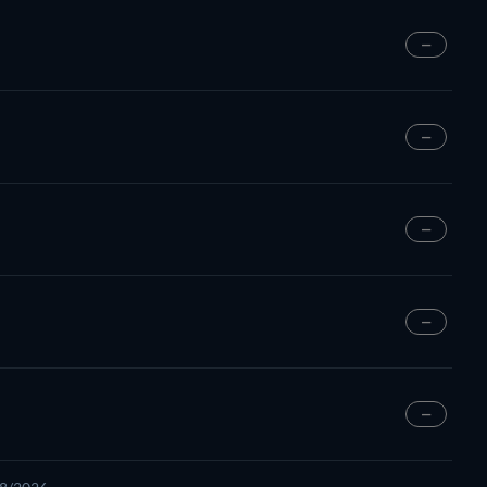
—
—
—
—
—