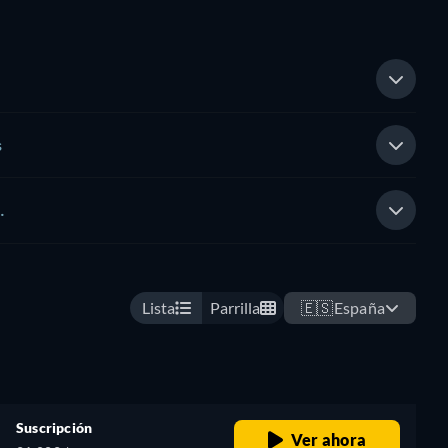
s
…
Lista
Parrilla
🇪🇸
España
Suscripción
Ver ahora