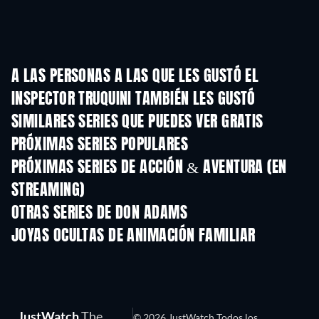
A LAS PERSONAS A LAS QUE LES GUSTÓ EL
INSPECTOR TRUQUINI TAMBIÉN LES GUSTÓ
TV
TV
SIMILARES SERIES QUE PUEDES VER GRATIS
TV
TV
PRÓXIMAS SERIES POPULARES
TV
TV
PRÓXIMAS SERIES DE ACCIÓN & AVENTURA (EN
STREAMING)
Temporada 2
Temporada 2
Temporada
OTRAS SERIES DE DON ADAMS
TV
TV
JOYAS OCULTAS DE ANIMACIÓN FAMILIAR
TV
JustWatch
The
© 2026 JustWatch Todos los