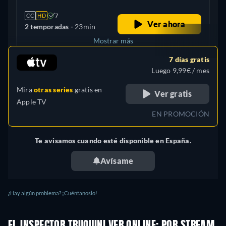
CC
HD
7
Ver ahora
2 temporadas -
23min
Mostrar más
7 días gratis
Brazil
Luego 9,99€ / mes
Mira
otras series
gratis en
Ver gratis
Apple TV
EN PROMOCIÓN
Te avisamos cuando esté disponible en España.
Avísame
¿Hay algún problema? ¡Cuéntanoslo!
EL INSPECTOR TRUQUINI VER ONLINE: POR STREAM,