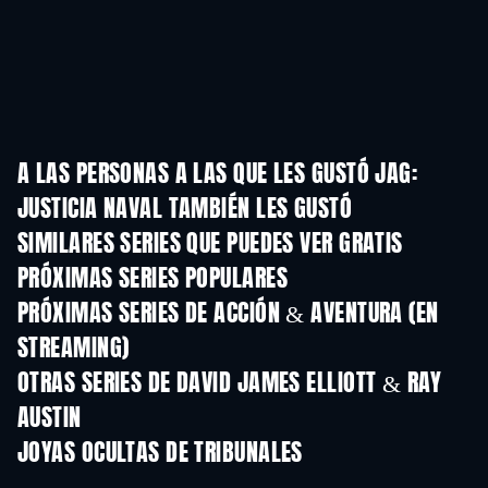
A LAS PERSONAS A LAS QUE LES GUSTÓ JAG:
JUSTICIA NAVAL TAMBIÉN LES GUSTÓ
TV
TV
SIMILARES SERIES QUE PUEDES VER GRATIS
TV
TV
PRÓXIMAS SERIES POPULARES
TV
TV
PRÓXIMAS SERIES DE ACCIÓN & AVENTURA (EN
STREAMING)
Temporada 2
Temporada 2
Tempora
OTRAS SERIES DE DAVID JAMES ELLIOTT & RAY
AUSTIN
TV
TV
JOYAS OCULTAS DE TRIBUNALES
TV
TV