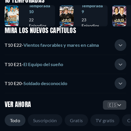
10 TEMPORADAS
Temporada
Temporada
10
9
22
23
Episodios
Episodios
MIRA LOS NUEVOS CAPÍTULOS
T10 E22
-
Vientos favorables y mares en calma
T10 E21
-
El Equipo del sueño
T10 E20
-
Soldado desconocido
VER AHORA
🇪🇸
Todo
Suscripción
Gratis
TV gratis
C