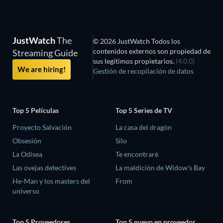
JustWatch
The
© 2026 JustWatch Todos los
contenidos externos son propiedad de
Streaming Guide
sus legítimos propietarios.
(4.0.0)
We are hiring!
Gestión de recopilación de datos
Top 5 Películas
Top 5 Series de TV
Proyecto Salvación
La casa del dragón
Obsesión
Silo
La Odisea
Te encontraré
Las ovejas detectives
La maldición de Widow's Bay
He-Man y los masters del
From
universo
Top 5 Proveedores
Top 5 nuevo en proveedor