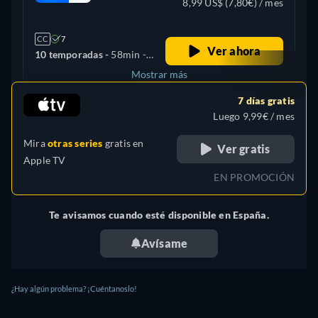
8,99 US$ (7,80€) / mes
CC
7
Ver ahora
10 temporadas -
58min
-
Inglés
Mostrar más
7 días gratis
Canadá
Luego 9,99€ / mes
Mira
otras series
gratis en
Ver gratis
Apple TV
EN PROMOCIÓN
Te avisamos cuando esté disponible en España.
Avísame
¿Hay algún problema? ¡Cuéntanoslo!