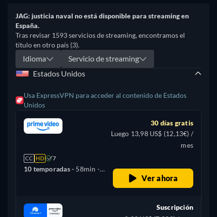
JAG: justicia naval no está disponible para streaming en
España.
Tras revisar 1593 servicios de streaming, encontramos el
título en otro país (3).
Idioma
Servicio de streaming
Estados Unidos
Usa ExpressVPN para acceder al contenido de Estados
Unidos
30 días gratis
Luego 13,98 US$ (12,13€) /
mes
CC
HD
7
10 temporadas -
58min
-
Ver ahora
Inglés
Suscripción