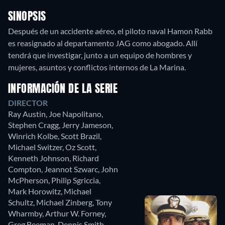
SINOPSIS
Después de un accidente aéreo, el piloto naval Hamon Rabb
es reasignado al departamento JAG como abogado. Allí
tendrá que investigar, junto a un equipo de hombres y
mujeres, asuntos y conflictos internos de La Marina.
INFORMACIÓN DE LA SERIE
DIRECTOR
Ray Austin
,
Joe Napolitano
,
Stephen Cragg
,
Jerry Jameson
,
Winrich Kolbe
,
Scott Brazil
,
Michael Switzer
,
Oz Scott
,
Kenneth Johnson
,
Richard
Compton
,
Jeannot Szwarc
,
John
McPherson
,
Philip Sgriccia
,
Mark Horowitz
,
Michael
Schultz
,
Michael Zinberg
,
Tony
Wharmby
,
Arthur W. Forney
,
Greg Beeman
,
Dennis Smith
,