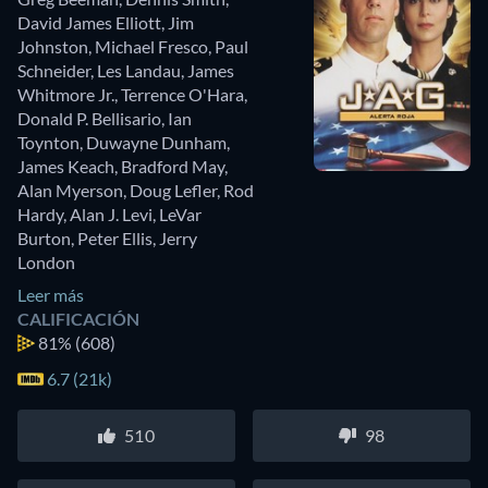
David James Elliott
,
Jim
Johnston
,
Michael Fresco
,
Paul
Schneider
,
Les Landau
,
James
Whitmore Jr.
,
Terrence O'Hara
,
Donald P. Bellisario
,
Ian
Toynton
,
Duwayne Dunham
,
James Keach
,
Bradford May
,
Alan Myerson
,
Doug Lefler
,
Rod
Hardy
,
Alan J. Levi
,
LeVar
Burton
,
Peter Ellis
,
Jerry
London
Leer más
CALIFICACIÓN
81%
(608)
6.7 (21k)
510
98